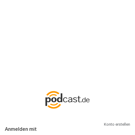
Anmeldung
Hallo Podcast-Hörer! Melde dich hier an. Dich erwarten 1 Million
abonnierbare Podcasts und alles, was Du rund um Podcasting
wissen musst.
Konto erstellen
Anmelden mit