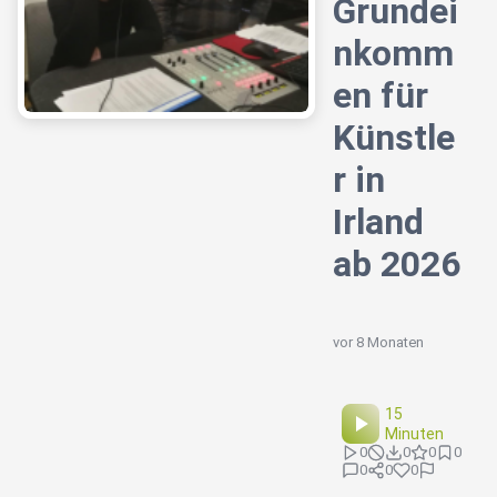
Grundei
nkomm
en für
Künstle
r in
Irland
ab 2026
vor 8 Monaten
15
Minuten
0
0
0
0
0
0
0