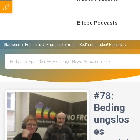
Erlebe Podcasts
Startseite
Podcasts
Grundeinkommen - Red'n ma drüber! Podcast
#78: B
#78:
Beding
ungslos
es