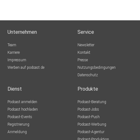
Architektur“.
Unternehmen
Service
Team
Newsletter
Karriere
Kontakt
Impressum
Presse
Werben auf podcast.de
Nutzungsbedingungen
Datenschutz
Dienst
Produkte
Podcast anmelden
Podcast-Beratung
Podcast hochladen
Podcast-Jobs
Podcast-Events
Podcast-Push
Registrierung
Podcast-Werbung
Anmeldung
Podcast-Agentur
Podcast-Produktion