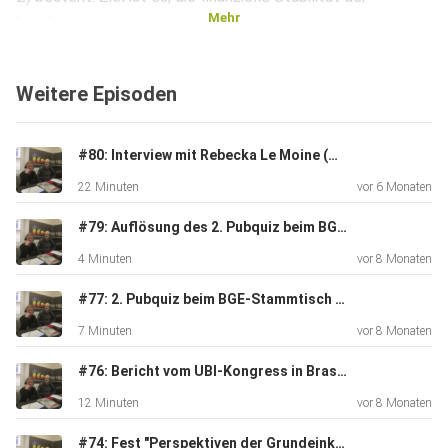
Mehr
kreativen
Szene zu sichern.
Weitere Episoden
Hintergrund
#80: Interview mit Rebecka Le Moine (member of the Swedish Parliament)
22 Minuten
vor 6 Monaten
Das Programm, „Basic Income for the Arts“ genannt, wurde
ursprünglich 2022 als Reaktion auf die Auswirkungen der
#79: Auflösung des 2. Pubquiz beim BGE-Stammtisch in Linz
COVID-19-Pandemie ins Leben gerufen.
4 Minuten
vor 8 Monaten
Es wurde als dreijähriges Pilotprojekt mit 2.000
#77: 2. Pubquiz beim BGE-Stammtisch in Linz
Kunstschaffenden getestet.
7 Minuten
vor 8 Monaten
#76: Bericht vom UBI-Kongress in Brasilien
12 Minuten
vor 8 Monaten
Dauerhafte Einführung
#74: Fest "Perspektiven der Grundeinkommensbewegung - 20 Jahre Grundeinkommenskongress" (4/5)