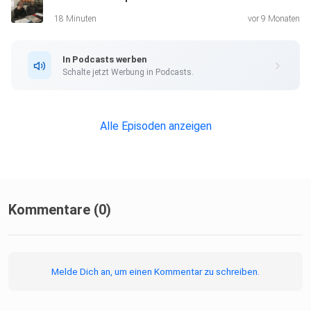
18 Minuten
vor 9 Monaten
Nach positiven Ergebnissen der wissenschaftlichen Studie
wird
In Podcasts werben
das Programm nun dauerhaft fortgeführt.
Schalte jetzt Werbung in Podcasts.
Kultusminister Patrick O'Donovan hat die dauerhafte
Einführung für 2026 angekündigt.
Alle Episoden anzeigen
Kommentare (0)
Höhe des Einkommens
Melde Dich an, um einen Kommentar zu schreiben.
Die Empfänger erhalten 325 € pro Woche, was etwa 1.300