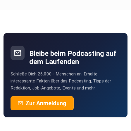
Die Lebenszufriedenheit stieg signifikant an.
79 % der BGE-Empfänger konnten bis zu diesem Zeitpunkt
ein
neues Werk fertigstellen, im Vergleich zu 70 % in der
Kontrollgruppe.
Bleibe beim Podcasting auf
dem Laufenden
Definition von Kunst und Kultur
Schließe Dich 26.000+ Menschen an. Erhalte
interessante Fakten über das Podcasting, Tipps der
Redaktion, Job-Angebote, Events und mehr.
Der Begriff "Kunst" umfasst laut irischer Regierung „jede
kreative oder interpretative Ausdrucksform (ob traditionell
Zur Anmeldung
oder
zeitgenössisch) in jeglicher Form, insbesondere bildende
Kunst,
Theater, Literatur, Musik, Tanz, Oper, Film, Zirkus und