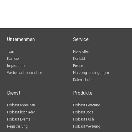
Unternehmen
Service
Team
Newsletter
Karriere
Kontakt
Impressum
Presse
Werben auf podcast.de
Nutzungsbedingungen
Datenschutz
Dienst
Produkte
Podcast anmelden
Podcast-Beratung
Podcast hochladen
Podcast-Jobs
Podcast-Events
Podcast-Push
Registrierung
Podcast-Werbung