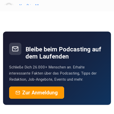
oder sogar Nachbarinnen und Nachbarn von uns erzählt! Du
KopfkinoNbg
möchtest
Nbg
Werbung in diesem Podcast schalten? Dann erfahre hier
SuperInframan
mehr über die
Herford
Werbemöglichkeiten bei Seven.One Audio:
https://www.seven.one/portfolio/sevenone-audio
ascoli
Trier
Bleibe beim Podcasting auf
hxdes08
dem Laufenden
Vöhringen
Schließe Dich 26.000+ Menschen an. Erhalte
Acer2
interessante Fakten über das Podcasting, Tipps der
W
Redaktion, Job-Angebote, Events und mehr.
Vernahtbykaete
Zur Anmeldung
Wadgassen
Angelika1402
Hanau