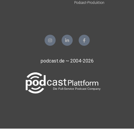
Podcast-Produktion
emy06
5d7gzava
nixerl
Wien
podcast.de ~ 2004-2026
1brfwrk2
OlgaAver
Schliersee
Jhlr
Coppenbrügge
st7trotv