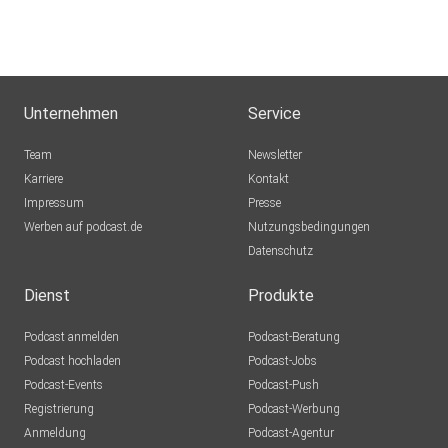
TGramlich
Fuldabrück
FraGo
Unternehmen
Service
j2qosgcv
Team
Newsletter
Karriere
Kontakt
Impressum
HeyYouNotYou
Presse
Werben auf podcast.de
Braunschweig
Nutzungsbedingungen
Datenschutz
schietzer
Dresden
Dienst
Produkte
Andreas62
Podcast anmelden
Podcast-Beratung
Rüsselsheim
Podcast hochladen
Podcast-Jobs
Podcast-Events
Podcast-Push
jzvtrqw4
Registrierung
Podcast-Werbung
Anmeldung
Podcast-Agentur