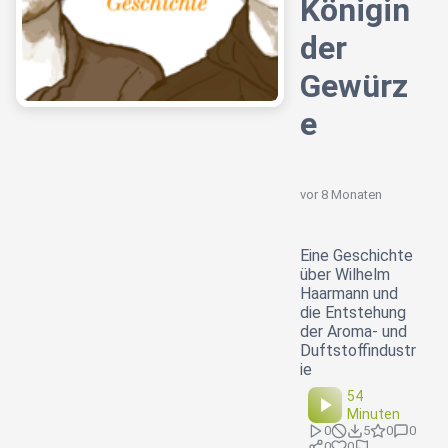
Königin
der
Gewürz
e
vor 8 Monaten
Eine Geschichte
über Wilhelm
Haarmann und
die Entstehung
der Aroma- und
Duftstoffindustr
ie
54
Minuten
0
5
0
0
0
0