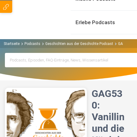
Erlebe Podcasts
Startseite
Podcasts
Geschichten aus der Geschichte Podcast
GAG530: Va
GAG53
0:
Vanillin
und die