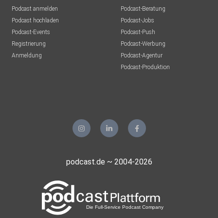
Podcast anmelden
Podcast-Beratung
Podcast hochladen
Podcast-Jobs
Podcast-Events
Podcast-Push
Die Schule brennt – Bob
Registrierung
Podcast-Werbung
Blume:https://open.spotify.com/show/7FVWqZX7BNQIkm
Anmeldung
Podcast-Agentur
P7BHfTsM
Podcast-Produktion
Ich eskalier gleich – Raphael Kirsch:
https://open.spotify.com/show/3r9TBEn8mbyBSHxBhHPZ
WB
Ich seh dich – Dirk
podcast.de ~ 2004-2026
Fiebelkorn:https://open.spotify.com/show/6yphESL5CdSS
KhFWTpHoMF
Feelings – Kurt