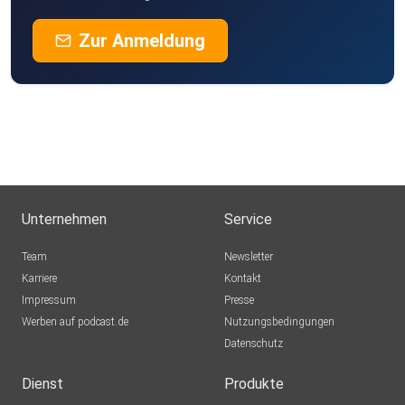
RØDE PodMic*:https://amzn.to/47l3yEO
Zur Anmeldung
RØDECaster Pro II*:https://amzn.to/4nh1gMP
Logic Pro X – AppleMusik-Software:
https://apps.apple.com/de/app/logic-pro/id634148309
Unternehmen
Service
Canva – Grafik-Tool für SocialMedia:
Team
Newsletter
https://www.canva.com/de_de/
Karriere
Kontakt
Impressum
Presse
Werben auf podcast.de
Nutzungsbedingungen
Datenschutz
Dienst
Produkte
Links aud der Folge: