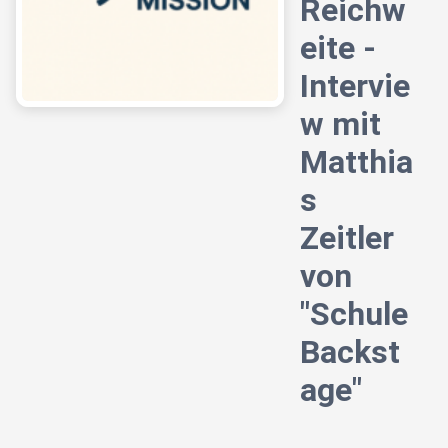
Reichw
eite -
Intervie
w mit
Matthia
s
Zeitler
von
"Schule
Backst
age"