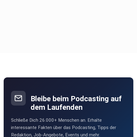
30:27 – Fail mit prominenter Gästin
39:01 – Hosting40:57 – Promotion42:29 –
Gästegewinnung45:09 –
Redaktionsplan 48:14 – Zeitaufwand50:00 –
Monetarisierung52:50 –
Reichweite56:05 – Preise60:28 – Erfolg62:30 – Tipp:
„Einfach
anfangen
Bleibe beim Podcasting auf
dem Laufenden
Empfehlungen aus der Folge:
Schließe Dich 26.000+ Menschen an. Erhalte
interessante Fakten über das Podcasting, Tipps der
Redaktion, Job-Angebote, Events und mehr.