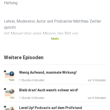
Haltung.
Lehrer, Moderator, Autor und Podcaster:Matthias Zeitler
spricht
mit Manuel über seine Mission, das Bild von
Mehr
Haupt-/Werkrealschulen zu drehen, seinen Weg vom Radio
zum
eigenen Podcast und warum er auf klare Gespräche statt
Weitere Episoden
„glattes“
Interview setzt.
Wenig Aufwand, maximale Wirkung!
1 Stunde 4 Minuten
vor 3 Monaten
Dazu: Technik-Setup (RØDE PodMic & RØDECaster Pro II),
Workflow mit Logic Pro, Riverside-Aufnahmen, Insta-
Bleib dran! Auch wenn's schwer wird!
Teaser mit
1 Stunde 3 Minuten
vor 4 Monaten
Canva, Hosting über podcaster.de – und ehrliche Einblicke
in
Level Up! Podcasts auf dem Prüfstand