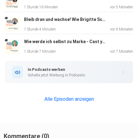
Reichweite, Sponsoring und Prioritäten.
1 Stunde 16 Minuten
vor 5 Monaten
Bleib dran und wachse! Wie Brigitte Schmailzl immense Hürden überwand um ihrer Mission zu folgen (Der lange Atem)
Kapitel:
1 Stunde 4 Minuten
vor 6 Monaten
Wie werde ich selbst zu Marke - Cast your Mission Podcast mit Nadine Rippler (Lass machen Sachen)
00:00 – Intro & Vorstellung
1 Stunde 7 Minuten
vor 7 Monaten
In Podcasts werben
00:45 – Wer ist Matthias Zeitler?
Schalte jetzt Werbung in Podcasts.
01:30 – Schule Backstage: Mission & Zielgruppe
Alle Episoden anzeigen
03:03 – Gespräch statt Interview
Kommentare (0)