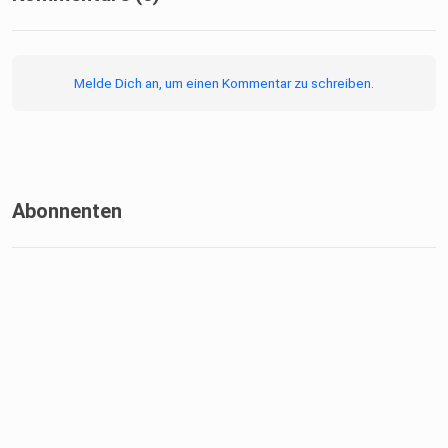
05:10 – Rückkehr vom Radio in den Schuldienst
Melde Dich an, um einen Kommentar zu schreiben.
06:39 – Anlass & Haltung
10:56 – Veröffentlichungsrhythmus
Abonnenten
12:48 – Wirkung: Politik, Lehrkräfte, Eltern
14:44 – Technik
23:01 – Präsenz vs. Remote