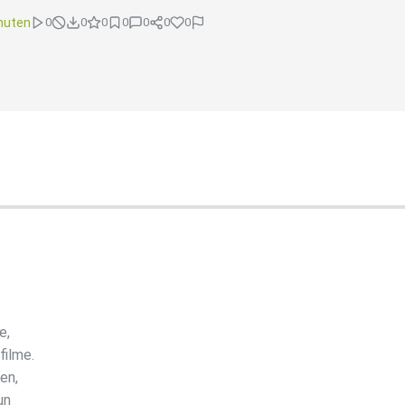
nuten
0
0
0
0
0
0
0
e,
filme.
en,
un