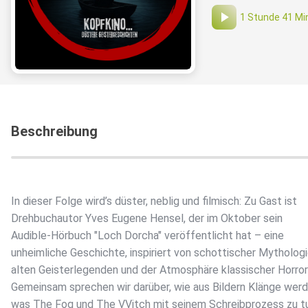
1 Stunde 41 Mi
Beschreibung
In dieser Folge wird’s düster, neblig und filmisch: Zu Gast ist
Drehbuchautor Yves Eugene Hensel, der im Oktober sein
Audible-Hörbuch "Loch Dorcha" veröffentlicht hat – eine
unheimliche Geschichte, inspiriert von schottischer Mythologi
alten Geisterlegenden und der Atmosphäre klassischer Horror
Gemeinsam sprechen wir darüber, wie aus Bildern Klänge werd
was The Fog und The VVitch mit seinem Schreibprozess zu t