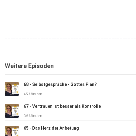
________________________________________________
𝗙𝗼𝗹𝗹𝗼𝘄 𝗺𝗲╰┈
Weitere Episoden
Folge uns, um mehr Inputs zu bekommen!
68 - Selbstgespräche - Gottes Plan?
45 Minuten
Online-Bibelschule – Sei dabei: www.hoffnungtogo.de​
67 - Vertrauen ist besser als Kontrolle
36 Minuten
Weitere Social-Media-Kanäle:
65 - Das Herz der Anbetung