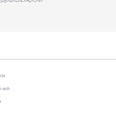
0
0
0
0
0
0
ebte
 sich
r