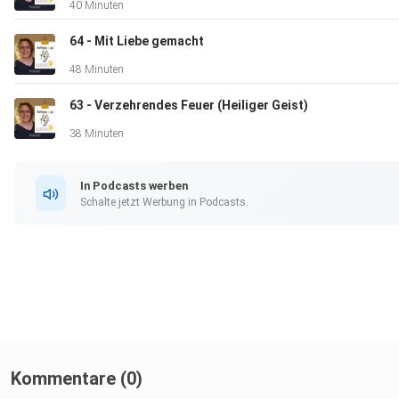
40 Minuten
YouTube: @hoffnungtogo
64 - Mit Liebe gemacht
48 Minuten
63 - Verzehrendes Feuer (Heiliger Geist)
Instagram: / hoffnungtogo
38 Minuten
ᯤSpotify: https://podcasters.spo...​.
In Podcasts werben
Schalte jetzt Werbung in Podcasts.
www.hoffnungtogo.de
email@hoffnungtogo.de
________________________________________________
Kommentare (0)