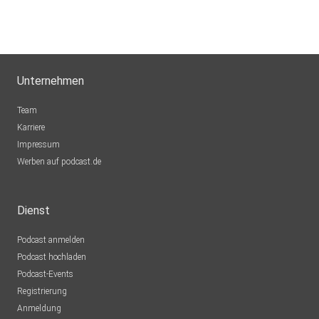
Unternehmen
Team
Karriere
Impressum
Werben auf podcast.de
Dienst
Podcast anmelden
Podcast hochladen
Podcast-Events
Registrierung
Anmeldung