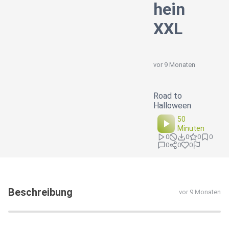
hein
XXL
vor 9 Monaten
Road to
Halloween
50
Minuten
0
0
0
0
0
0
0
Beschreibung
vor 9 Monaten