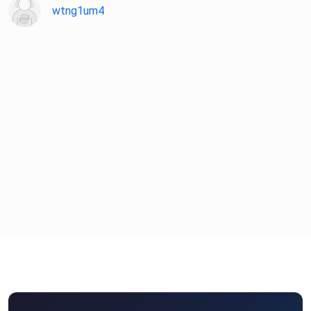
und
wtng1um4
tritt ein ins Geistercafé… wenn du dich traust.