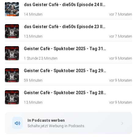
das Geister Cafè - die50s Episode 24 Ilki liest "der Weihnachtsmann"
14 Minuten
vor 7 Monaten
Auch unsere beiden Hausgeister Cari und
das Geister Cafè - die50s Episode 23 Ilki liest "die Weihnachtsbekanntschaft"
Jacky sind wieder mit von der Partie. Ob das
13 Minuten
vor 7 Monaten
gutgeht? Heute haben sie "Dunkle Geschichten vom
Niederrhein"
Geister Cafè - Spuktober 2025 - Tag 31 - Ilki liest "Das Schweigen der Flamme" von Bernhard Straßer
dabei, wohoooooooo.
1 Stunde 23 Minuten
vor 9 Monaten
Schaut doch mal bei den beiden auf Instagram vorbei.
Geister Cafè - Spuktober 2025 - Tag 29 - PU am Ochsenturm mit Biggy - Alles nur ein Traum? Nö!
59 Minuten
vor 9 Monaten
Geister Cafè - Spuktober 2025 - Tag 28 - Ilki liest "Das Maisfeld"
In der 30ten Episode des Spuktober 2025 werfen wir
13 Minuten
vor 9 Monaten
abermals einen
Blick auf das, was euch in den kommenden Nächten
In Podcasts werben
erwartet, und
Schalte jetzt Werbung in Podcasts.
starten mit einer Geschichte, die euch garantiert das Blut