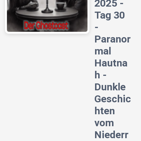
2025 -
Tag 30
-
Paranor
mal
Hautna
h -
Dunkle
Geschic
hten
vom
Niederr