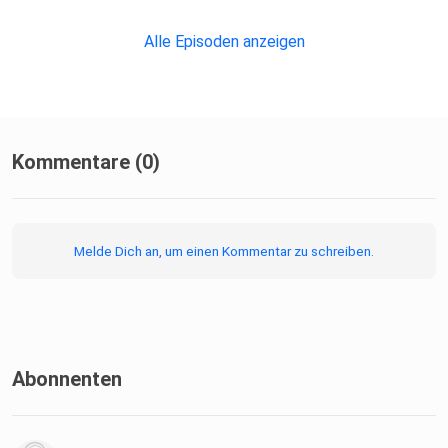
in den
Adern gefrieren lässt. Nachts, wenn alles schläft.
Alle Episoden anzeigen
Dazu gesellen sich einige unserer Freunde, die den
Spuktober mit ihren Stimmen noch lebendiger und
gruseliger
machen.
Kommentare (0)
Melde Dich an, um einen Kommentar zu schreiben.
Täglich neu, jede Nacht um Mitternacht.
Kontakt: geistercafe@gmx.de
Folge uns auf Instagram: instagram.com/geistercafe
Abonnenten
Mach es dir bequem, schalte das Licht lieber nicht aus –