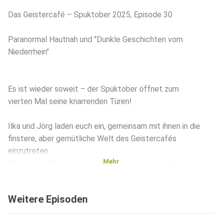
Das Geistercafé – Spuktober 2025, Episode 30
Paranormal Hautnah und "Dunkle Geschichten vom
Niederrhein"
Es ist wieder soweit – der Spuktober öffnet zum
vierten Mal seine knarrenden Türen!
Ilka und Jörg laden euch ein, gemeinsam mit ihnen in die
finstere, aber gemütliche Welt des Geistercafés
einzutreten.
Mehr
Täglich um Mitternacht servieren sie euch im Oktober eine
frische
Portion Mythen, Sagen und Gruselgeschichten – schaurig
Weitere Episoden
schön,
geheimnisvoll und manchmal mit einem Augenzwinkern.