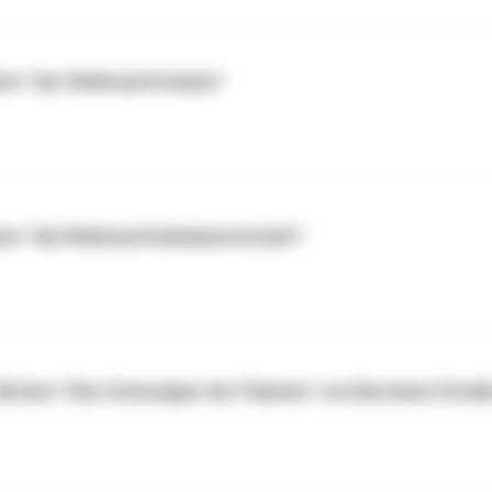
liest "der Weihnachtsmann"
liest "die Weihnachtsbekanntschaft"
Ilki liest "Das Schweigen der Flamme" von Bernhard Straß