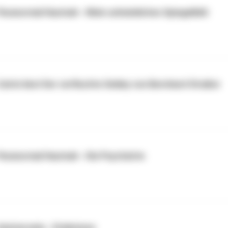
Paranormal Hautnah - Mein unheimliches Spiegelbild
Catrin liest Der verfluchte Smiley von Bernhard Straßer
Paranormal Hautnah - Die Psychatrie
Geisteromis - Erlebnisse