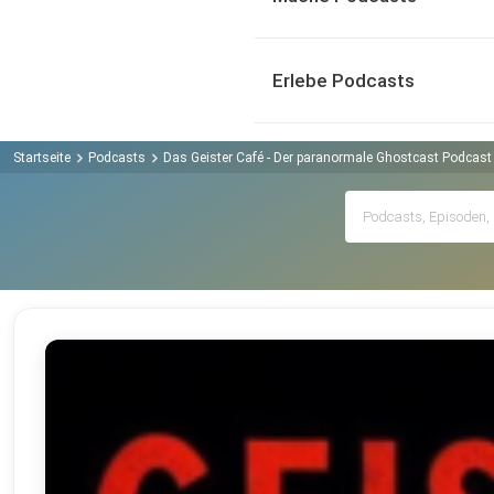
Erlebe Podcasts
Startseite
Podcasts
Das Geister Café - Der paranormale Ghostcast Podcast