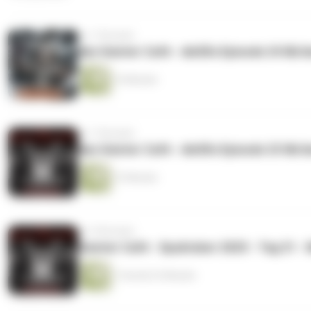
vor 7 Monaten
das Geister Cafè - die50s Episode 24 Ilki 
14 Minuten
vor 7 Monaten
das Geister Cafè - die50s Episode 23 Ilki 
13 Minuten
vor 9 Monaten
Geister Cafè - Spuktober 2025 - Tag 31 - 
1 Stunde 23 Minuten