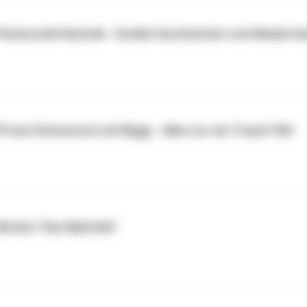
 Paranormal Hautnah - Dunkle Geschichten vom Niederrh
PU am Ochsenturm mit Biggy - Alles nur ein Traum? Nö!
ki liest "Das Maisfeld"