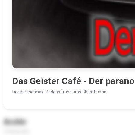
Das Geister Café - Der paran
Der paranormale Podcast rund ums Ghosthunting
Archiv
156 Episoden