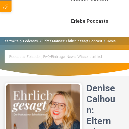
Erlebe Podcasts
Startseite
Podcasts
Echte Mamas: Ehrlich gesagt Podcast
Denise Calhoun
Denise
Calhou
n:
Eltern