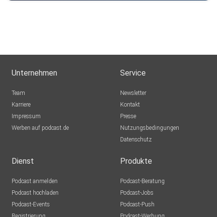
Unternehmen
Service
Team
Newsletter
Karriere
Kontakt
Impressum
Presse
Werben auf podcast.de
Nutzungsbedingungen
Datenschutz
Dienst
Produkte
Podcast anmelden
Podcast-Beratung
Podcast hochladen
Podcast-Jobs
Podcast-Events
Podcast-Push
Registrierung
Podcast-Werbung