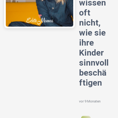
wissen
oft
nicht,
wie sie
ihre
Kinder
sinnvoll
beschä
ftigen
vor 9 Monaten