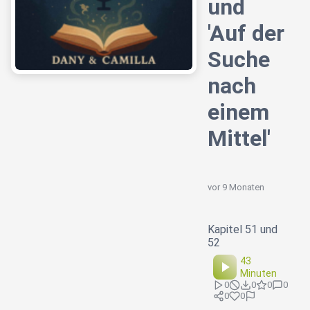
und
'Auf der
Suche
nach
einem
Mittel'
vor 9 Monaten
Kapitel 51 und
52
43
Minuten
0
0
0
0
0
0