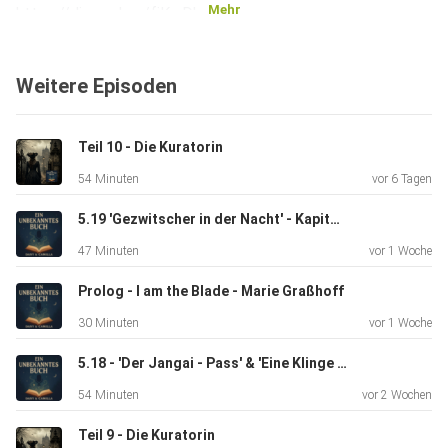
Mehr
https://discord.gg/fjKwDhunEf
Weitere Episoden
Und hier zu Instagram
Teil 10 - Die Kuratorin
https://www.instagram.com/
54 Minuten
vor 6 Tagen
5.19 'Gezwitscher in der Nacht' - Kapitel 22 Das Rad der Zeit 5
Wir freuen uns auf Euch! :D
47 Minuten
vor 1 Woche
Prolog - I am the Blade - Marie Graßhoff
Hosted on Acast. See acast.com/privacy for more
30 Minuten
vor 1 Woche
information.
5.18 - 'Der Jangai - Pass' & 'Eine Klinge zum Geschenk' - Das Rad der Zeit 5
54 Minuten
vor 2 Wochen
Teil 9 - Die Kuratorin