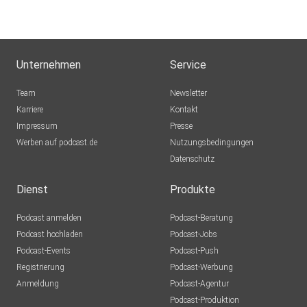
Unternehmen
Service
Team
Newsletter
Karriere
Kontakt
Impressum
Presse
Werben auf podcast.de
Nutzungsbedingungen
Datenschutz
Dienst
Produkte
Podcast anmelden
Podcast-Beratung
Podcast hochladen
Podcast-Jobs
Podcast-Events
Podcast-Push
Registrierung
Podcast-Werbung
Anmeldung
Podcast-Agentur
Podcast-Produktion