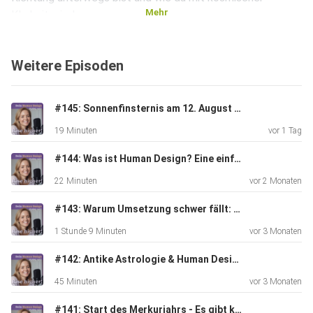
Mehr
Klarheit wieder
auf deine Spur findest.
Weitere Episoden
Für einen Deep Dive in das Thema Inkarnationskreuz, hör dir
gerne
#145: Sonnenfinsternis am 12. August - Das kosmische Event, das du nicht ignorieren solltest
Folge Nr. 128 an.
19 Minuten
vor 1 Tag
#144: Was ist Human Design? Eine einfache Erklarung!
Erstelle jetzt kostenfrei deine eigene Human Design Chart
22 Minuten
vor 2 Monaten
mit
meinem brandneuen Rechner:
#143: Warum Umsetzung schwer fällt: Hohe Intelligenz, Human Design & der Weg aus dem Selbstzweifel - Gespräch mit Miriam Michaelsen
https://jessicaheinrich.com/hd-chart/
1 Stunde 9 Minuten
vor 3 Monaten
#142: Antike Astrologie & Human Design - Gespräch mit Carina Harsch
Du findest den nördlichen Mondknoten in deiner
45 Minuten
vor 3 Monaten
Planetenübersicht
#141: Start des Merkurjahrs - Es gibt kein zurück mehr!
auf der rechten Seite, an dritter Position.