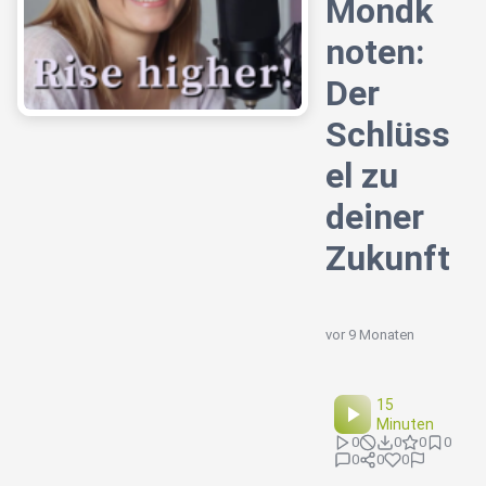
Mondk
noten:
Der
Schlüss
el zu
deiner
Zukunft
vor 9 Monaten
15
Minuten
0
0
0
0
0
0
0