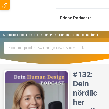
Erlebe Podcasts
Startseite
Podcasts
Rise Higher! Dein Human Design Podcast für eine neue 
#132:
Dein
nördlic
her