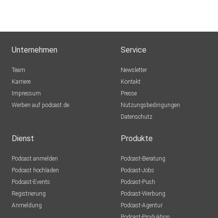
Unternehmen
Service
Team
Newsletter
Karriere
Kontakt
Impressum
Presse
Werben auf podcast.de
Nutzungsbedingungen
Datenschutz
Dienst
Produkte
Podcast anmelden
Podcast-Beratung
Podcast hochladen
Podcast-Jobs
Podcast-Events
Podcast-Push
Registrierung
Podcast-Werbung
Anmeldung
Podcast-Agentur
Podcast-Produktion