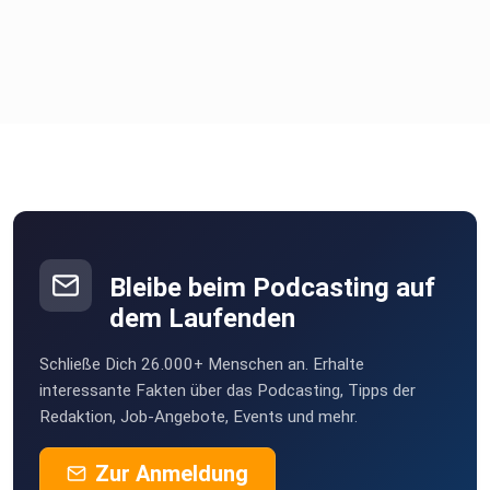
Bleibe beim Podcasting auf
dem Laufenden
Schließe Dich 26.000+ Menschen an. Erhalte
interessante Fakten über das Podcasting, Tipps der
Redaktion, Job-Angebote, Events und mehr.
Zur Anmeldung