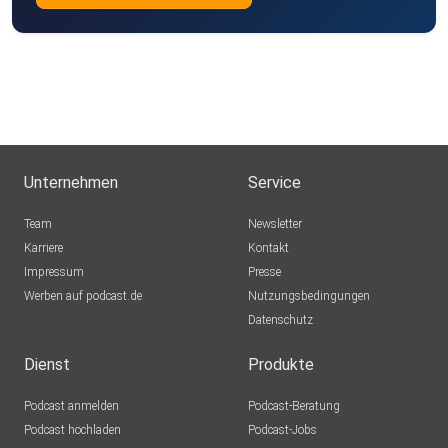
Unternehmen
Service
Team
Newsletter
Karriere
Kontakt
Impressum
Presse
Werben auf podcast.de
Nutzungsbedingungen
Datenschutz
Dienst
Produkte
Podcast anmelden
Podcast-Beratung
Podcast hochladen
Podcast-Jobs