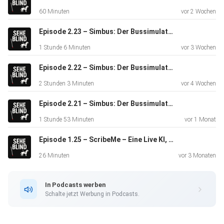
Highlights der Episode
60 Minuten
vor 2 Wochen
Episode 2.23 – Simbus: Der Bussimulator zum blind Busfahren (Teil 3)
•
1 Stunde 6 Minuten
vor 3 Wochen
Vorstellungder Barrierefreiheitsfunktionen auf der Xbox
und in
Episode 2.22 – Simbus: Der Bussimulator zum blind Busfahren (Teil 2)
Forza Motorsport
2 Stunden 3 Minuten
vor 4 Wochen
Episode 2.21 – Simbus: Der Bussimulator zum blind Busfahren (Teil 1)
•
1 Stunde 53 Minuten
vor 1 Monat
Erklärungder speziellen Einstellungen und
Episode 1.25 – ScribeMe – Eine Live KI, die Beschreibungen liefert
Audiounterstützung für
blinde Gamer
26 Minuten
vor 3 Monaten
In Podcasts werben
•
Schalte jetzt Werbung in Podcasts.
PersönlicheErfahrungen und Eindrücke durch eine
Vorführung, wie