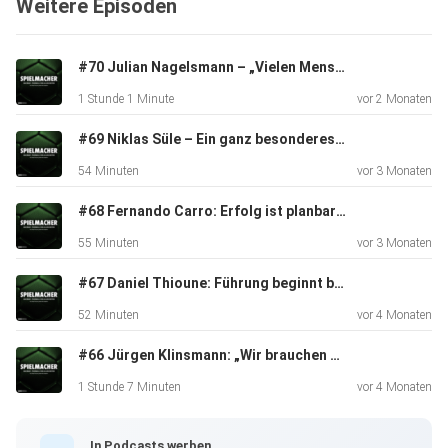
Weitere Episoden
Leidenschaft sowie die Zukunft des Fußballs. Sein klares
Versprechen: „Die Wettbewerbsfähigkeit des deutschen
Fußballs ist
#70 Julian Nagelsmann – „Vielen Menschen ein Lächeln aufs Gesicht zaubern“
definitiv gegeben.“ „SPIELMACHER - Fußball von allen
1 Stunde 1 Minute
vor 2 Monaten
Seiten“ ist
eine Gemeinschafts-Produktion von 360Media und der
#69 Niklas Süle – Ein ganz besonderes letztes Gespräch
Podcastbande.
54 Minuten
vor 3 Monaten
Neue Folgen alle 14 Tage donnerstags, überall, wo es
Podcasts gibt.
#68 Fernando Carro: Erfolg ist planbar – aber nicht kontrollierbar
Wer es auch sehen will: Als Video-Podcast erscheint
55 Minuten
vor 3 Monaten
„SPIELMACHER -
Fußball von allen Seiten" in gekürzter Form bei Sky Sport
#67 Daniel Thioune: Führung beginnt beim Menschen
News und
52 Minuten
vor 4 Monaten
auf YouTube.
#66 Jürgen Klinsmann: „Wir brauchen eine positive Ausdauer“
1 Stunde 7 Minuten
vor 4 Monaten
In Podcasts werben