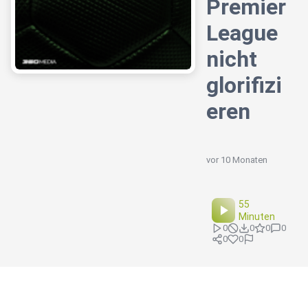
Premier
League
nicht
glorifizi
eren
vor 10 Monaten
55
Minuten
0
0
0
0
0
0