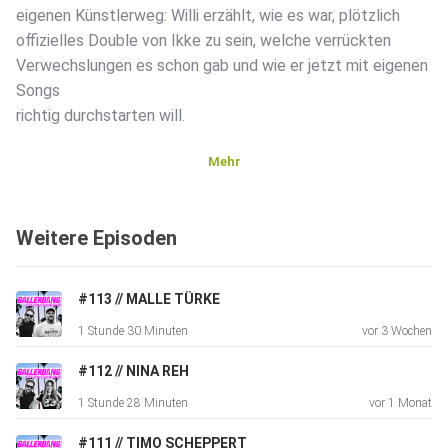
eigenen Künstlerweg: Willi erzählt, wie es war, plötzlich
offizielles Double von Ikke zu sein, welche verrückten
Verwechslungen es schon gab und wie er jetzt mit eigenen
Songs
richtig durchstarten will.
Mehr
Natürlich reden wir auch über unseren gemeinsamen Song
„Gerstensaft Safari“, das Chaos beim Videodreh
Weitere Episoden
auf Malle, legendäre Outtakes und den ganz eigenen Vibe,
den
Willi auf die Bühne bringt.Und ja – die wichtigste Frage wird
#113 // MALLE TÜRKE
auch beantwortet: Elefanten oder Löwen?
1 Stunde 30 Minuten
vor 3 Wochen
#112 // NINA REH
Jetzt reinhören – überall, wo’s Podcasts gibt! ️
1 Stunde 28 Minuten
vor 1 Monat
#111 // TIMO SCHEPPERT