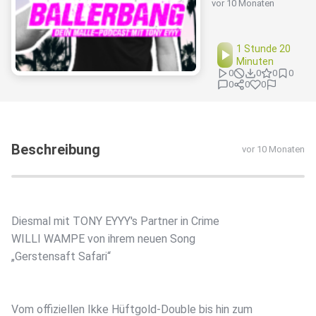
vor 10 Monaten
1 Stunde 20
Minuten
0
0
0
0
0
0
0
Beschreibung
vor 10 Monaten
Diesmal mit TONY EYYY's Partner in Crime
WILLI WAMPE von ihrem neuen Song
„Gerstensaft Safari“
Vom offiziellen Ikke Hüftgold-Double bis hin zum