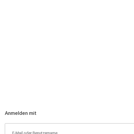
Anmeldung
Hallo Podcast-Hörer! Melde dich hier an. Dich erwarten 1 Million 
Anmelden mit