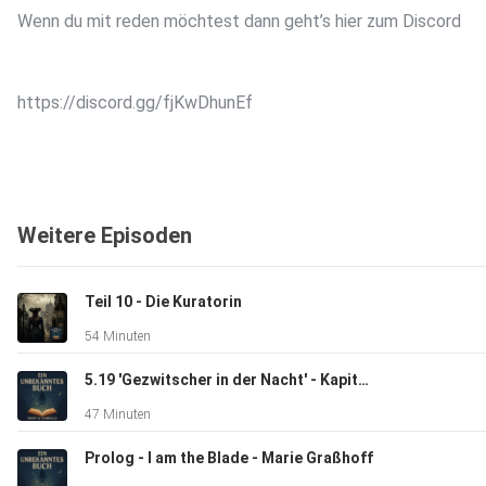
Wenn du mit reden möchtest dann geht’s hier zum Discord
https://discord.gg/fjKwDhunEf
Und hier zu Instagram
Weitere Episoden
https://www.instagram.com/
Teil 10 - Die Kuratorin
54 Minuten
Wir freuen uns auf Euch! :D
5.19 'Gezwitscher in der Nacht' - Kapitel 22 Das Rad der Zeit 5
47 Minuten
Hosted on Acast. See acast.com/privacy for more informatio
Prolog - I am the Blade - Marie Graßhoff