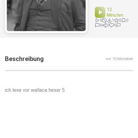
12
Minuten
0
1
0
0
0
0
0
Beschreibung
vor 10 Monaten
ich lese vor wallace hexer 5