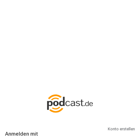
Anmeldung
Hallo Podcast-Hörer! Melde dich hier an. Dich erwarten 1 Million
abonnierbare Podcasts und alles, was Du rund um Podcasting
wissen musst.
Konto erstellen
Anmelden mit