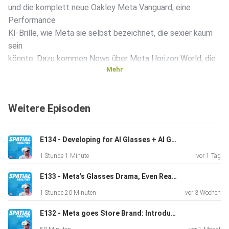
und die komplett neue Oakley Meta Vanguard, eine
Performance
KI-Brille, wie Meta sie selbst bezeichnet, die sexier kaum
sein
könnte. Dazu kommen News über Meta Horizon World, die
Mehr
jetzt mit der
Horizon Engine läuft, einer hauseigenen Game-Engine, die
bis zu
Weitere Episoden
4-fach schnelleres Lader ermöglichen soll und bis zu 100
Avatare in
einer Welt erlaubt. Hyperscape Capture erlaubt jetzt das
E134 - Developing for AI Glasses + AI Glasses News with Christoph Spinger from Telekom MMS
Scannen
1 Stunde 1 Minute
vor 1 Tag
der eigenen Umgebungen, die Dank Gaussschem Splatting
noch viel
E133 - Meta's Glasses Drama, Even Realities Hits Unicorn Status & UBTECH's Creepy Companion
besser aussehen. Wir freuen uns auf Demeos Dungeons &
1 Stunde 20 Minuten
vor 3 Wochen
Dragons
Game Battlemarks. Und auf 3D-Filme, die hoffentlich so
E132 - Meta goes Store Brand: Introducing Meta Glasses
gut aussehen