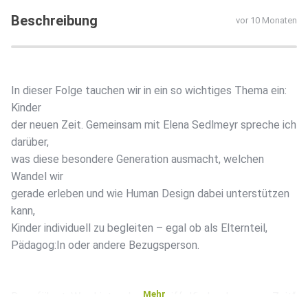
Beschreibung
vor 10 Monaten
In dieser Folge tauchen wir in ein so wichtiges Thema ein:
Kinder
der neuen Zeit. Gemeinsam mit Elena Sedlmeyr spreche ich
darüber,
was diese besondere Generation ausmacht, welchen
Wandel wir
gerade erleben und wie Human Design dabei unterstützen
kann,
Kinder individuell zu begleiten – egal ob als Elternteil,
Pädagog:In oder andere Bezugsperson.
Mehr
Du erfährst: Was hinter dem Begriff „Kinder der neuen Zeit“