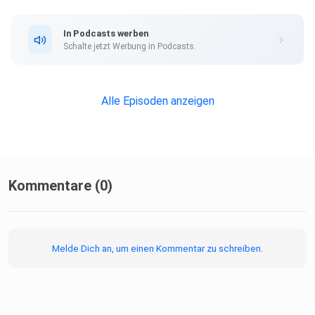
https://open.spotify.com/show/46ngZYlIyZm1jbldLdnNUs
?si=O876xX3zRb-Fg4h5WkVGqQ
In Podcasts werben
Schalte jetzt Werbung in Podcasts.
Let´s rise higher! Deine Jessy
Alle Episoden anzeigen
Kommentare (0)
Melde Dich an, um einen Kommentar zu schreiben.