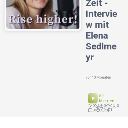
Zeit -
Intervie
w mit
Elena
Sedlme
yr
vor 10 Monaten
59
Minuten
0
0
0
0
0
0
0