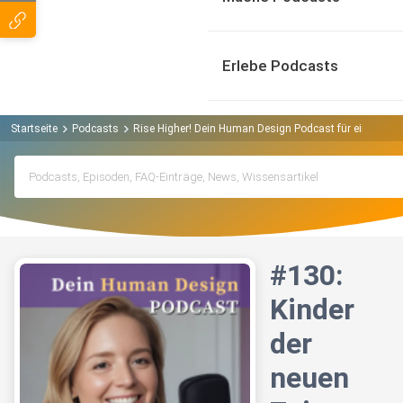
Erlebe Podcasts
Startseite
Podcasts
Rise Higher! Dein Human Design Podcast für eine neue 
#130:
Kinder
der
neuen