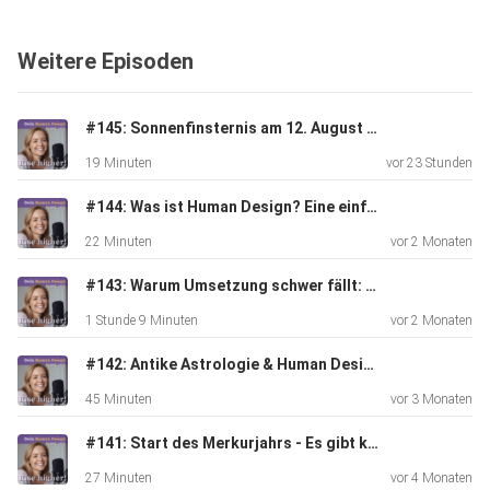
steckt Welche Veränderungen uns im Umgang mit Kindern
erwarten
Weitere Episoden
Wie Human Design hilft, Potenziale zu erkennen und zu
fördern
Warum es so wichtig ist, Kindern den Raum zu geben, ihre
#145: Sonnenfinsternis am 12. August - Das kosmische Event, das du nicht ignorieren solltest
eigene
19 Minuten
vor 23 Stunden
Energie zu leben
#144: Was ist Human Design? Eine einfache Erklarung!
22 Minuten
vor 2 Monaten
Mit dem Rabattcode "Jessy33" bekommst du 33% Rabatt
auf ein
#143: Warum Umsetzung schwer fällt: Hohe Intelligenz, Human Design & der Weg aus dem Selbstzweifel - Gespräch mit Miriam Michaelsen
Reading mit Elena. Schau direkt bei ihr vorbei und sichere
1 Stunde 9 Minuten
vor 2 Monaten
dir
dein Reading: https://elenasedlmeyr.de/
#142: Antike Astrologie & Human Design - Gespräch mit Carina Harsch
45 Minuten
vor 3 Monaten
#141: Start des Merkurjahrs - Es gibt kein zurück mehr!
Kontakt zu Elena: Instagram:
https://www.instagram.com/elenasedlmeyr/ Podcast:
27 Minuten
vor 4 Monaten