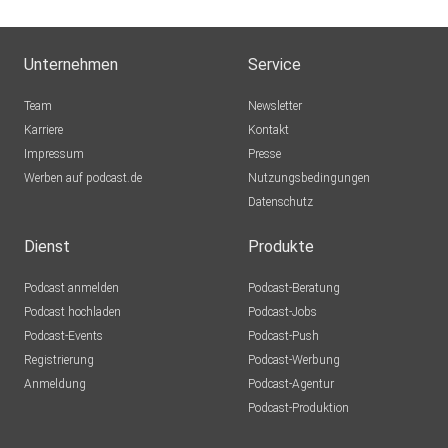
Unternehmen
Service
Team
Newsletter
Karriere
Kontakt
Impressum
Presse
Werben auf podcast.de
Nutzungsbedingungen
Datenschutz
Dienst
Produkte
Podcast anmelden
Podcast-Beratung
Podcast hochladen
Podcast-Jobs
Podcast-Events
Podcast-Push
Registrierung
Podcast-Werbung
Anmeldung
Podcast-Agentur
Podcast-Produktion