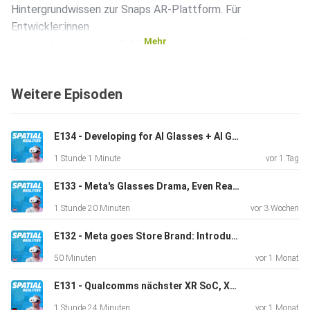
Hintergrundwissen zur Snaps AR-Plattform. Für
Entwickler:innen
Mehr
jetzt gut zu wissen: - WebXR-Support ist ab sofort
verfügbar,
ebenso wie WebApps - Alle Lenses, die für Snap OS 2.0
Weitere Episoden
entwickelt
werden, sind auch mit der Snap Specs kompatibel
E134 - Developing for AI Glasses + AI Glasses News with Christoph Spinger from Telekom MMS
1 Stunde 1 Minute
vor 1 Tag
E133 - Meta's Glasses Drama, Even Realities Hits Unicorn Status & UBTECH's Creepy Companion
1 Stunde 20 Minuten
vor 3 Wochen
E132 - Meta goes Store Brand: Introducing Meta Glasses
50 Minuten
vor 1 Monat
E131 - Qualcomms nächster XR SoC, Xreal Aura und Clarence Dadson über Gaussian Splatting und Scanning
1 Stunde 24 Minuten
vor 1 Monat