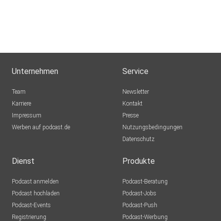
Unternehmen
Service
Team
Newsletter
Karriere
Kontakt
Impressum
Presse
Werben auf podcast.de
Nutzungsbedingungen
Datenschutz
Dienst
Produkte
Podcast anmelden
Podcast-Beratung
Podcast hochladen
Podcast-Jobs
Podcast-Events
Podcast-Push
Registrierung
Podcast-Werbung