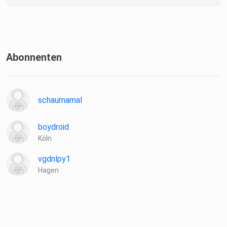
Abonnenten
schaumamal
boydroid
Köln
vgdnlpy1
Hagen