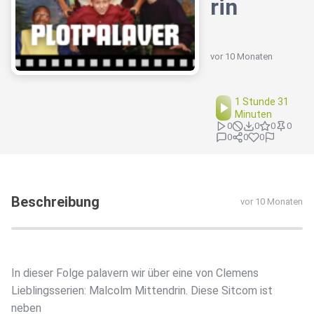
rin
vor 10 Monaten
1 Stunde 31
Minuten
0
0
0
0
0
0
0
Beschreibung
vor 10 Monaten
In dieser Folge palavern wir über eine von Clemens
Lieblingsserien: Malcolm Mittendrin. Diese Sitcom ist
neben