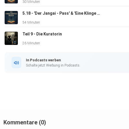
30 Minuten
Hosted on Acast. See acast.com/privacy for more informatio
5.18 - 'Der Jangai - Pass' & 'Eine Klinge zum Geschenk' - Das Rad der Zeit 5
54 Minuten
Teil 9 - Die Kuratorin
26 Minuten
In Podcasts werben
Schalte jetzt Werbung in Podcasts.
Kommentare (0)