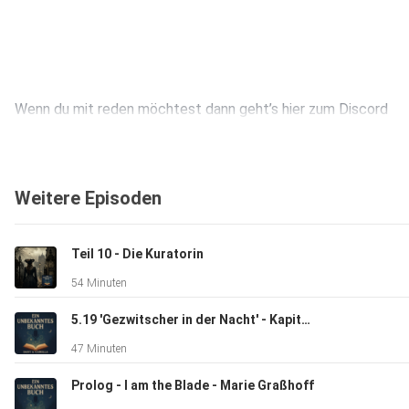
Wenn du mit reden möchtest dann geht’s hier zum Discord
https://discord.gg/fjKwDhunEf
Weitere Episoden
Und hier zu Instagram
Teil 10 - Die Kuratorin
54 Minuten
https://www.instagram.com/
5.19 'Gezwitscher in der Nacht' - Kapitel 22 Das Rad der Zeit 5
47 Minuten
Wir freuen uns auf Euch! :D
Prolog - I am the Blade - Marie Graßhoff