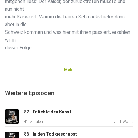
mitgehen liess: Der Kaiser, der zurücktreten musste und
nun nicht
mehr Kaiser ist. Warum die teuren Schmuckstücke dann
aber in die
Schweiz kommen und was hier mit ihnen passiert, erzählen
wir in
dieser Folge.
Mehr
Weitere Episoden
TRIGGERWARNUNG: Dieser Podcast enthält Schilderungen
von
Diebstahl und Krieg.
87 - Er liebte den Knast
41 Minuten
vor 1 Woche
86 - In den Tod geschubst