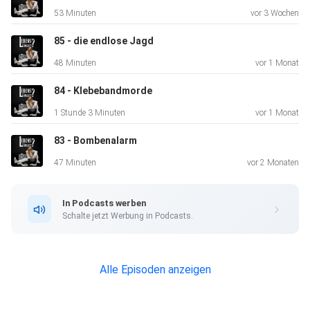
53 Minuten
vor 3 Wochen
Pretalk bis 06:17
85 - die endlose Jagd
48 Minuten
vor 1 Monat
84 - Klebebandmorde
1 Stunde 3 Minuten
vor 1 Monat
83 - Bombenalarm
47 Minuten
vor 2 Monaten
*Werbepartnerschaft: ⁠Krimi Trail „Mord im Moor“ der SOB⁠.
In Podcasts werben
Löse
Schalte jetzt Werbung in Podcasts.
den Cold Case des Mönchs, der vor mehr als 20 Jahren in
Einsiedeln ums Leben gekommen ist.
Alle Episoden anzeigen