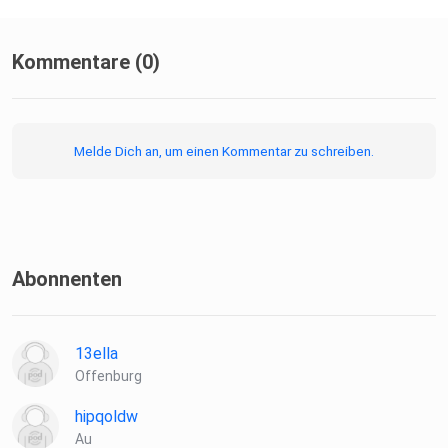
Webseite:⁠⁠⁠⁠⁠⁠⁠⁠⁠⁠⁠⁠⁠⁠⁠⁠⁠lebenslaenglichderpodcast.ch⁠⁠⁠⁠⁠⁠⁠⁠⁠⁠⁠⁠⁠⁠⁠⁠⁠
Kommentare (0)
Instagram:⁠⁠⁠⁠⁠⁠⁠⁠⁠⁠⁠⁠⁠⁠lebenslaenglich.podcast⁠⁠⁠⁠⁠⁠⁠⁠⁠⁠⁠⁠⁠⁠
Melde Dich an, um einen Kommentar zu schreiben.
TikTok:⁠⁠⁠⁠⁠⁠⁠⁠lebenslaenglich.podcast⁠⁠⁠⁠⁠⁠⁠⁠⁠⁠⁠⁠⁠⁠
Abonnenten
Facebook: Lebenslänglich der Podcast
13ella
E-mail: lebenslanglichderpodcast@gmail.com
Offenburg
hipqoldw
Recherche, Hosting und Schnitt: ⁠⁠⁠⁠⁠⁠Sheryn Locher⁠⁠⁠⁠⁠⁠ &
Au