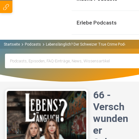
Erlebe Podcasts
Startseite
Podcasts
Lebenslänglich? Der Schweizer True Crime Podcast Po
66 -
Versch
wunden
er