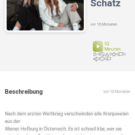
Schatz
vor 10 Monaten
52
Minuten
0
0
0
0
0
0
Beschreibung
vor 10 Monaten
Nach dem ersten Weltkrieg verschwinden alle Kronjuwelen
aus der
Wiener Hofburg in Österreich. Es ist schnell klar, wer sie