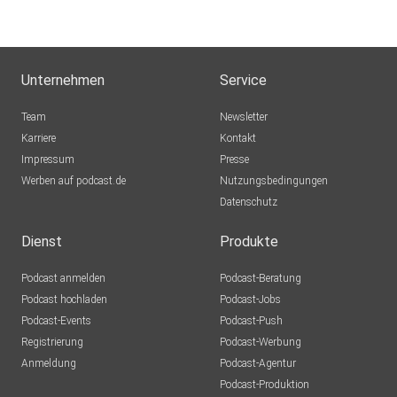
Unternehmen
Service
Team
Newsletter
Karriere
Kontakt
Impressum
Presse
Werben auf podcast.de
Nutzungsbedingungen
Datenschutz
Dienst
Produkte
Podcast anmelden
Podcast-Beratung
Podcast hochladen
Podcast-Jobs
Podcast-Events
Podcast-Push
Registrierung
Podcast-Werbung
Anmeldung
Podcast-Agentur
Podcast-Produktion