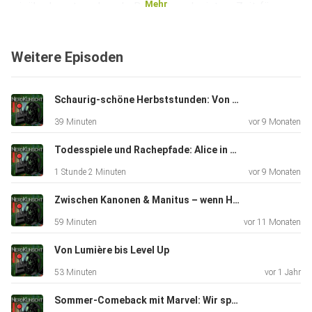
Mehr
wir überhaupt noch mehr Reboots, oder ist es Zeit für
frischen Wind
jenseits der Superkräfte? Reinhören lohnt sich – für alle,
Weitere Episoden
die
Comics lieben, aber sich auch mal fragen: Wie viele Helden
kann man
Schaurig-schöne Herbststunden: Von Wiederbelebung bis Mord
eigentlich noch ertragen?
39 Minuten
vor 9 Monaten
Todesspiele und Rachepfade: Alice in Borderland & Ghost of Yotei (auch wir sind im Japan-Hype)
1 Stunde 2 Minuten
vor 9 Monaten
Zwischen Kanonen & Manitus – wenn Humor älter wird
59 Minuten
vor 11 Monaten
Von Lumière bis Level Up
53 Minuten
vor 1 Jahr
Sommer-Comeback mit Marvel: Wir sprechen über Harrison Ford und Florence Pugh