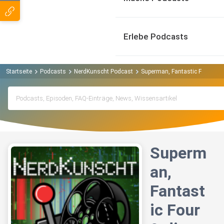
Erlebe Podcasts
Startseite
Podcasts
NerdKunscht Podcast
Superman, Fantastic Four & di
Superm
an,
Fantast
ic Four