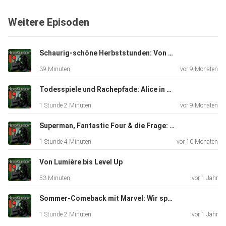
in den 2000ern stecken? Am Ende diskutieren wir ganz
Weitere Episoden
allgemein: Wie
zeitlos darf Humor sein, und wo hört der Spaß auf?
Reinhören,
Schaurig-schöne Herbststunden: Von Wiederbelebung bis Mord
ablachen und mitdiskutieren!
39 Minuten
vor 9 Monaten
Todesspiele und Rachepfade: Alice in Borderland & Ghost of Yotei (auch wir sind im Japan-Hype)
1 Stunde 2 Minuten
vor 9 Monaten
Superman, Fantastic Four & die Frage: Haben wir Helden-Burnout?
1 Stunde 4 Minuten
vor 10 Monaten
Von Lumière bis Level Up
53 Minuten
vor 1 Jahr
Sommer-Comeback mit Marvel: Wir sprechen über Harrison Ford und Florence Pugh
1 Stunde 2 Minuten
vor 1 Jahr