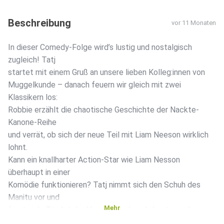
Beschreibung
vor 11 Monaten
In dieser Comedy-Folge wird’s lustig und nostalgisch
zugleich! Tatj
startet mit einem Gruß an unsere lieben Kolleg:innen von
Muggelkunde – danach feuern wir gleich mit zwei
Klassikern los:
Robbie erzählt die chaotische Geschichte der Nackte-
Kanone-Reihe
und verrät, ob sich der neue Teil mit Liam Neeson wirklich
lohnt.
Kann ein knallharter Action-Star wie Liam Nesson
überhaupt in einer
Komödie funktionieren? Tatj nimmt sich den Schuh des
Manitu vor und
Mehr
fragt sich: Zündet der Humor von damals heute noch –
oder bleibt er