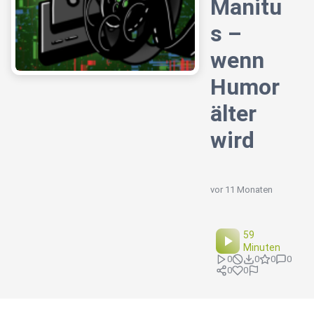
Manitu
s –
wenn
Humor
älter
wird
vor 11 Monaten
59
Minuten
0
0
0
0
0
0