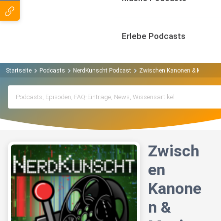
Erlebe Podcasts
Startseite
Podcasts
NerdKunscht Podcast
Zwischen Kanonen & Manitus 
Zwisch
en
Kanone
n &