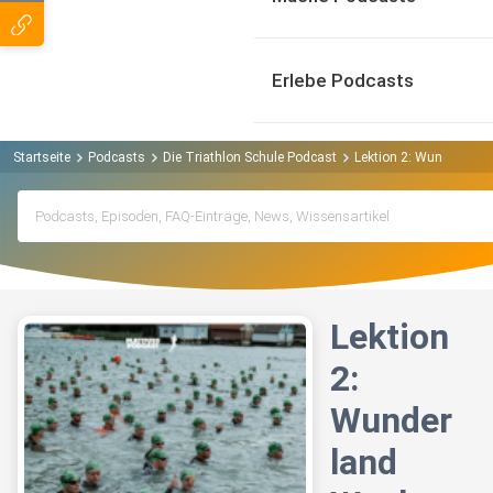
Erlebe Podcasts
Startseite
Podcasts
Die Triathlon Schule Podcast
Lektion 2: Wunderland
Lektion
2:
Wunder
land