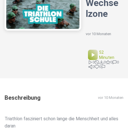
Wechse
lzone
vor 10 Monaten
52
Minuten
0
0
0
0
0
0
Beschreibung
vor 10 Monaten
Triathlon fasziniert schon lange die Menschheit und alles
daran