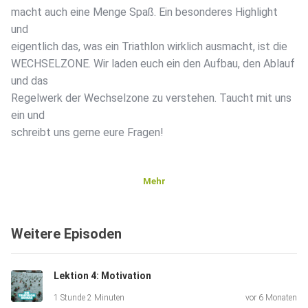
macht auch eine Menge Spaß. Ein besonderes Highlight
und
eigentlich das, was ein Triathlon wirklich ausmacht, ist die
WECHSELZONE. Wir laden euch ein den Aufbau, den Ablauf
und das
Regelwerk der Wechselzone zu verstehen. Taucht mit uns
ein und
schreibt uns gerne eure Fragen!
Mehr
Weitere Episoden
WERBEPARTNER: KOONA45
Lektion 4: Motivation
Holt euch die Belohnung für eure Anstrengungen direkt
1 Stunde 2 Minuten
vor 6 Monaten
nach Hause