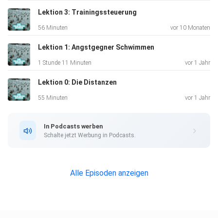
und spart mit dem Code "PLATTFUSS" direkt 10% auf
Lektion 3: Trainingssteuerung
deine
56 Minuten
vor 10 Monaten
Bestellung.
Lektion 1: Angstgegner Schwimmen
1 Stunde 11 Minuten
vor 1 Jahr
HIER KLICKEN
Lektion 0: Die Distanzen
55 Minuten
vor 1 Jahr
In Podcasts werben
Schalte jetzt Werbung in Podcasts.
Ein ⁠PLATTFUSS⁠ UND ⁠NORDLICHT AUSDAUER-COACHING
⁠PROJEKT
Alle Episoden anzeigen