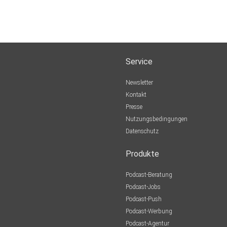
Service
Newsletter
Kontakt
Presse
Nutzungsbedingungen
Datenschutz
Produkte
Podcast-Beratung
Podcast-Jobs
Podcast-Push
Podcast-Werbung
Podcast-Agentur