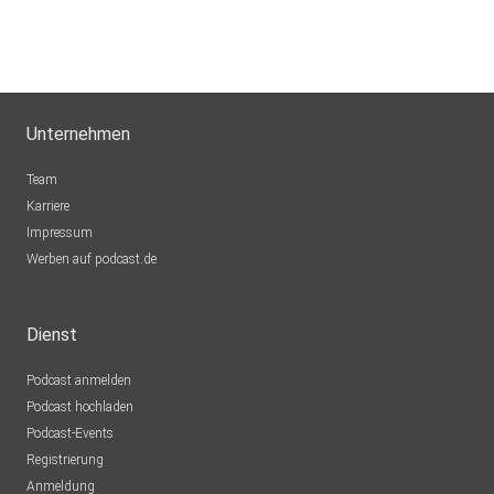
Unternehmen
Team
Karriere
Impressum
Werben auf podcast.de
Dienst
Podcast anmelden
Podcast hochladen
Podcast-Events
Registrierung
Anmeldung