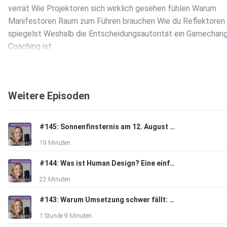
verrät Wie Projektoren sich wirklich gesehen fühlen Warum
Manifestoren Raum zum Führen brauchen Wie du Reflektoren 
spiegelst Weshalb die Entscheidungsautorität ein Gamechang
Coaching ist
Human Design bringt dich als Coach, Therapeutin oder Mentor
Weitere Episoden
ein völlig neues Level der Begleitung und schafft Transformat
die wirklich nachhaltig ist.
#145: Sonnenfinsternis am 12. August - Das kosmische Event, das du nicht ignorieren solltest
19 Minuten
Wenn du Lust hast, tiefer einzutauchen, trag dich unbedingt a
die Warteliste meiner Human Design Coach Ausbildung ein:
#144: Was ist Human Design? Eine einfache Erklarung!
https://jessicaheinrich.com/hd-ausbildung/
22 Minuten
#143: Warum Umsetzung schwer fällt: Hohe Intelligenz, Human Design & der Weg aus dem Selbstzweifel - Gespräch mit Miriam Michaelsen
Let´s rise higher, Deine Jessy
1 Stunde 9 Minuten