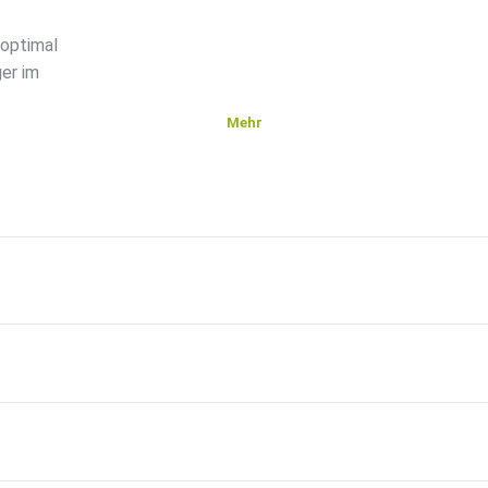
optimal
er im
Mehr
in auf
ion,
uf