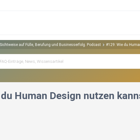
Sichtweise auf Fülle, Berufung und Businesserfolg. Podcast
#129: Wie du Human 
 du Human Design nutzen kanns