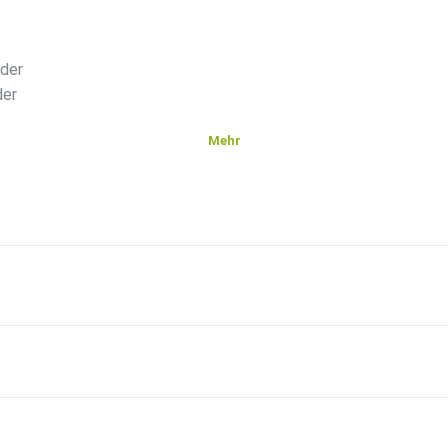
 der
der
Mehr
rhaben
amm auf