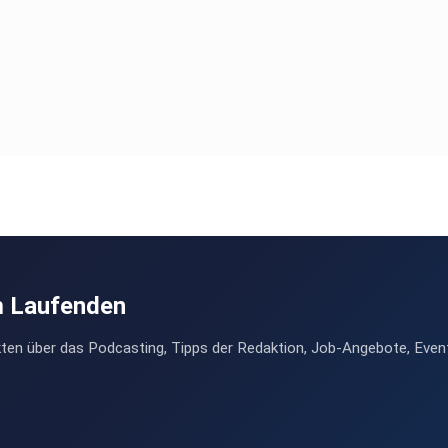
.
ert.
m Laufenden
ten über das Podcasting, Tipps der Redaktion, Job-Angebote, Even