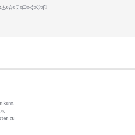
0
0
0
0
0
0
n kann.
ps,
sten zu