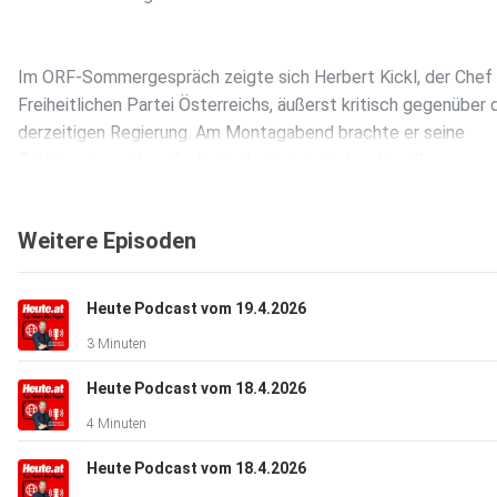
Im ORF-Sommergespräch zeigte sich Herbert Kickl, der Chef
Freiheitlichen Partei Österreichs, äußerst kritisch gegenüber 
derzeitigen Regierung. Am Montagabend brachte er seine
Enttäuschung über die Kaltschnäuzigkeit der aktuellen
Regierungspläne, insbesondere in Bezug auf die Pensionen,
deutlich zum Ausdruck. Er rechnete schonungslos mit den Vo
Weitere Episoden
der Regierung ab und sparte nicht an scharfer Kritik.
Heute Podcast vom 19.4.2026
Wolfgang Plößnig, der mit seinen zweihundertzwanzig Kilogr
3 Minuten
einen speziellen Rollstuhl angewiesen ist, steckt in einem
nervenaufreibenden Kampf mit der Österreichischen
Heute Podcast vom 18.4.2026
Gesundheitskasse um die Finanzierung eines
4 Minuten
siebenundzwanzigtausend Euro teuren elektrischen
Schwerlast-Rollstuhls. Die Kasse hat die Kostenübernahme
Heute Podcast vom 18.4.2026
abgelehnt, und Wolfgang zeigt sich besorgt: „Mit meinem