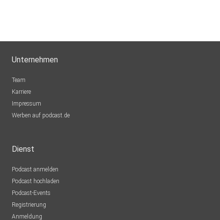
Unternehmen
Team
Karriere
Impressum
Werben auf podcast.de
Dienst
Podcast anmelden
Podcast hochladen
Podcast-Events
Registrierung
Anmeldung