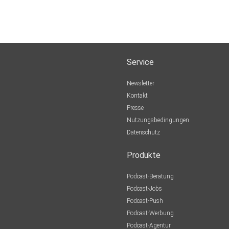
Service
Newsletter
Kontakt
Presse
Nutzungsbedingungen
Datenschutz
Produkte
Podcast-Beratung
Podcast-Jobs
Podcast-Push
Podcast-Werbung
Podcast-Agentur