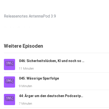
Releasenotes AntennaPod 3.9
Update Podradar
Interview Posuma-Projektteam
Weitere Episoden
Updates für Apple Podcasts mit ios 26
046: Sicherheitslücken, KI und noch so Kram
bessere Statistiken in Apple Podcasts Connect
11 Minuten
“Spotify kills“ von Pixelbeschallung
045: Wässrige Sparfolge
9 Minuten
Mastodon-Post von Pixelbeschallung-Host Poldi
44: Ärger um den deutschen Podcastpreis
Digimonitor Schweiz (PDF)
7 Minuten