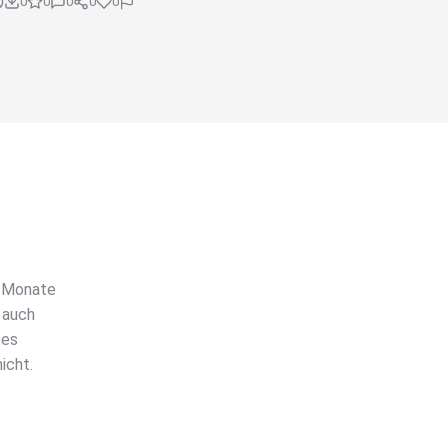
0
0
0
0
0
i Monate
 auch
 es
icht.