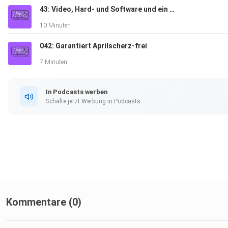
Bitkom zu Nutzungszahlen im Podcasting
43: Video, Hard- und Software und ein Werbeverstoß
10 Minuten
The Power of Punk Rock Podcasting
042: Garantiert Aprilscherz-frei
offenbar keine Subscribe in 2025
7 Minuten
In Podcasts werben
Schalte jetzt Werbung in Podcasts.
Diese Episode steht unter CC-BY-SA 4.0-Lizenz.
Das Podcast-Cover habe ich selbst designt, dabei habe ich e
Grafik von Rochak Shukla von Freepik benutzt.
Die Musik ist von Sonorius.
Kommentare (0)