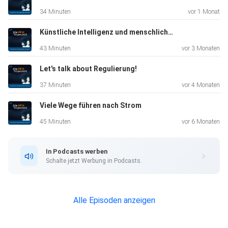
warum gibt es
34 Minuten
vor 1 Monat
plötzlich weniger Geld mehr für die Betreiber von
Photovoltaik-Anlagen? Welche Vorschläge hat die
Künstliche Intelligenz und menschliches Gesetz
Bundesnetzagentur?
43 Minuten
vor 3 Monaten
Let's talk about Regulierung!
Nach dem großen Erfolg der ersten Energie-Folge (#1 mit
37 Minuten
vor 4 Monaten
Markus
Viele Wege führen nach Strom
Doll: „Wie sicher ist unsere Stromversorgung?“) gibt es nun
eine
45 Minuten
vor 6 Monaten
zweite aus dem Sektor.
In Podcasts werben
Schalte jetzt Werbung in Podcasts.
Sie können uns eine E-Mail schicken an:
podcast@bnetza.de
Weiterführende Links
Alle Episoden anzeigen
Insight-Blog: Interview mit Achim Zerres zum gleichen