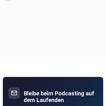
Die Seite der Energieabteilung bei der Bundesnetzagentur:
https://www.bundesnetzagentur.de/energiethemen
Verbraucherservice Energie bei der Bundesnetzagentur:
https://www.bundesnetzagentur.de/verbraucherservice-
energie
Link zur Netzausbau-Seite:
https://www.netzausbau.de
Bleibe beim Podcasting auf
dem Laufenden