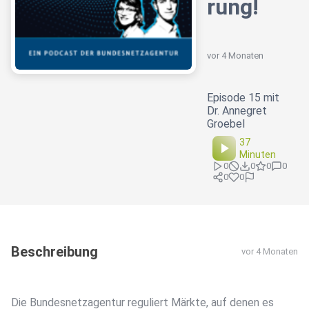
rung!
vor 4 Monaten
Episode 15 mit
Dr. Annegret
Groebel
37
Minuten
0
0
0
0
0
0
Beschreibung
vor 4 Monaten
Die Bundesnetzagentur reguliert Märkte, auf denen es