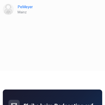
acer_de
PeMeyer
Mainz
ICER (International Confederation of Energy Regulators):
http://icer-regulators.net/
Statement der CEER-Präsidentin zur 20.
Generalversammlung am
10.03.2026:
200th CEER General Assembly - CEER