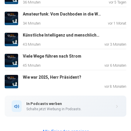
36 Minuten
vor 5 Tagen
sehr viel Erfahrung auf EU-Ebene hat. Außerdem verrät sie
in
Amateurfunk: Vom Dachboden in die Welt
dieser Episode, ob die Franzosen wirklich alles Wesentliche
34 Minuten
vor 1 Monat
bei
einem guten Glas Wein besprechen und die Länder des
Künstliche Intelligenz und menschliches Gesetz
Nordens
43 Minuten
vor 3 Monaten
zusammenhalten wie Pech und Schwefel.
Viele Wege führen nach Strom
45 Minuten
vor 6 Monaten
Schreiben Sie uns eine E-Mail an: podcast@bnetza.de
Wie war 2025, Herr Präsident?
vor 8 Monaten
Hören Sie auch den anderen Podcast der
Bundesnetzagentur:
In Podcasts werben
NETZtalk. Vizepräsidentin Dr. Daniela Brönstrup im
Schalte jetzt Werbung in Podcasts.
Gespräch über
den Technologiewechsel von Kupferkabel auf Glasfaser.