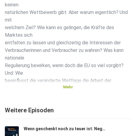
keinen
natürlichen Wettbewerb gibt. Aber warum eigentlich? Und
mit
welchem Ziel? Wie kann es gelingen, die Kräfte des
Marktes sich
entfalten zu lassen und gleichzeitig die Interessen der
Verbraucherinnen und Verbraucher zu wahren? Was kann
nationale
Regulierung bewirken, wenn doch die EU so viel vorgibt?
Und: Wie
beeinflusst die veränderte Weltlage die Arbeit der
Mehr
Regulierer?
Weitere Episoden
Am besten beantworten kann diese Fragen Dr. Annegret
Groebel, die
in der Bundesnetzagentur die Abteilung Internationales
Wenn geschenkt noch zu teuer ist: Negative Strompreise
leitet und