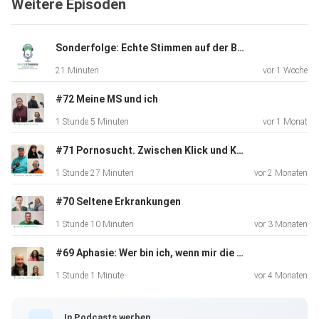
Weitere Episoden
hilfreich oder auch hinderlich sein können. Wir haben die
Interviews einzeln geführt und sie für euch zu einer
gemeinsamen
Sonderfolge: Echte Stimmen auf der Bühne zum Berliner Selbsthilfetag
Folge zusammengeschnitten. Dabei wird klar: Es gibt nicht
21 Minuten
vor 1 Woche
die eine
Borderline-Erfahrung – aber es gibt echte Stimmen, die
#72 Meine MS und ich
gehört
1 Stunde 5 Minuten
vor 1 Monat
werden sollten.
#71 Pornosucht. Zwischen Klick und Kontrollverlust.
1 Stunde 27 Minuten
vor 2 Monaten
#70 Seltene Erkrankungen
1 Stunde 10 Minuten
vor 3 Monaten
#69 Aphasie: Wer bin ich, wenn mir die Worte fehlen?
1 Stunde 1 Minute
vor 4 Monaten
In Podcasts werben