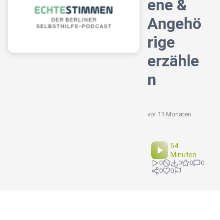
ene &
Angehö
rige
erzähle
n
vor 11 Monaten
54
Minuten
0
0
0
0
0
0