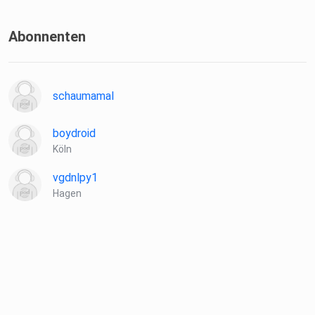
Abonnenten
schaumamal
boydroid
Köln
vgdnlpy1
Hagen