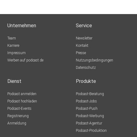
Unternehmen
Service
Team
Newsletter
Karriere
Kontakt
Impressum
Presse
Werben auf podcast.de
Nutzungsbedingungen
Datenschutz
Dienst
Produkte
Podcast anmelden
Podcast-Beratung
Podcast hochladen
Podcast-Jobs
Podcast-Events
Podcast-Push
Registrierung
Podcast-Werbung
Anmeldung
Podcast-Agentur
Podcast-Produktion