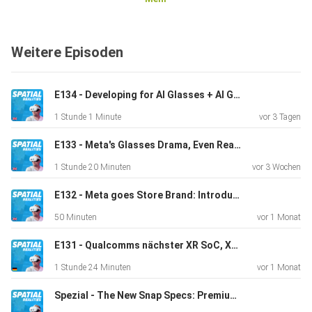
in einem
Jahr für effiziente Augemented Reality Brillen einsetzen
könnte.
Weitere Episoden
Und die HTC VIVE Eagle, der erste Aufschlag des
taiwanesischen
Konzerns in Sachen Smart Glasses. Nicht einfach nur ein
E134 - Developing for AI Glasses + AI Glasses News with Christoph Spinger from Telekom MMS
Ray-Ban
1 Stunde 1 Minute
vor 3 Tagen
Meta, sondern ein Ray-Ban Meta-Klon mit HTC-Spin.
E133 - Meta's Glasses Drama, Even Realities Hits Unicorn Status & UBTECH's Creepy Companion
1 Stunde 20 Minuten
vor 3 Wochen
E132 - Meta goes Store Brand: Introducing Meta Glasses
50 Minuten
vor 1 Monat
E131 - Qualcomms nächster XR SoC, Xreal Aura und Clarence Dadson über Gaussian Splatting und Scanning
1 Stunde 24 Minuten
vor 1 Monat
Spezial - The New Snap Specs: Premium consumer design AR in 132 Grams of Plastic Titanium