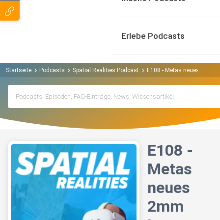
Erlebe Podcasts
Startseite
Podcasts
Spatial Realities Podcast
E108 - Metas neues 2mm L
E108 -
Metas
neues
2mm