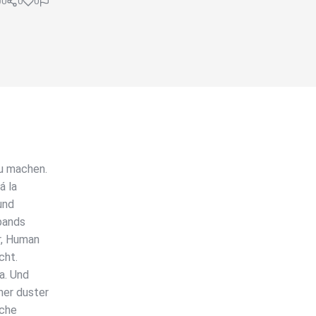
0
0
0
u machen.
á la
und
bands
r, Human
cht.
a. Und
her duster
oche