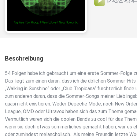
0
0
0
Beschreibung
54 Folgen habe ich gebraucht um eine erste Sommer-Folge z
Das liegt zum einen daran, dass ich die üblichen Sommer-Hits 
„Walking in Sunshine“ oder „Club Tropicana“ fürchterlich finde 
zum anderen daran, dass die Sommer-Songs meiner Lieblings
quasi nicht existieren. Weder Depeche Mode, noch New Orde
League, OMD oder Ultravox haben sich das zum Thema gema
Vermutlich waren sich die coolen Bands zu cool für das Them
wenn sie doch etwas sommerliches gemacht haben, war es e
oder zumindest melancholisch. Als meine Freundin letzte W