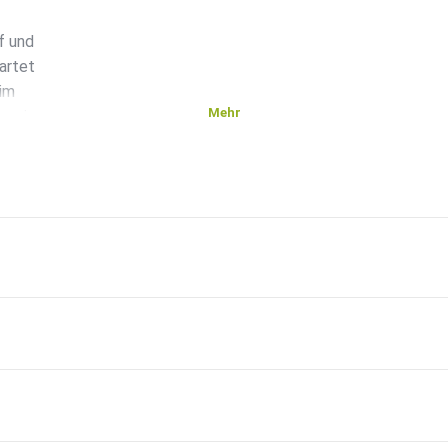
f und
artet
 im
Mehr
nur im
ehr…