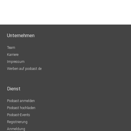
Unternehmen
Team
Karriere
Impressum
Werben auf podcast.de
Dienst
Podcast anmelden
Podcast hochladen
Podcast-Events
Registrierung
Anmeldung