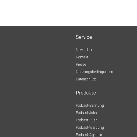
Service
Newsletter
Kontakt
Presse
Nutzungsbedingungen
Datenschutz
Produkte
Podcast-Beratung
Podcast-Jobs
Podcast-Push
Podcast-Werbung
Podcast-Agentur