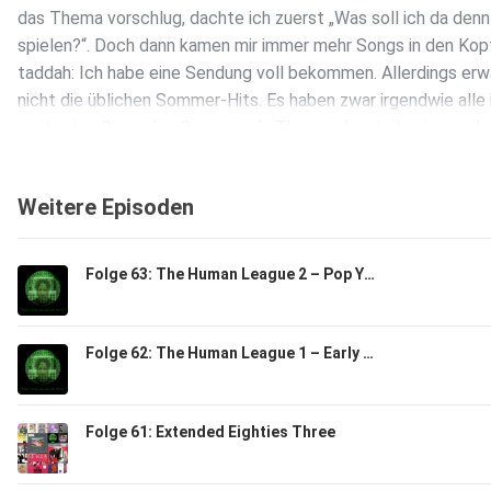
das Thema vorschlug, dachte ich zuerst „Was soll ich da denn
spielen?“. Doch dann kamen mir immer mehr Songs in den Kop
taddah: Ich habe eine Sendung voll bekommen. Allerdings erw
nicht die üblichen Sommer-Hits. Es haben zwar irgendwie alle
weitesten Sinne den Sommer als Thema, aber teilweise auch 
Titel. Und auch nicht alle Interpreten feiern den Sommer so s
Weitere Episoden
Folge 63: The Human League 2 – Pop Years
Folge 62: The Human League 1 – Early Years
Folge 61: Extended Eighties Three