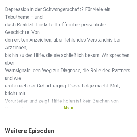
Depression in der Schwangerschaft? Für viele ein
Tabuthema – und
doch Realität. Linda teilt offen ihre persönliche
Geschichte: Von
den ersten Anzeichen, über fehlendes Verständnis bei
Ärzt:innen,
bis hin zu der Hilfe, die sie schließlich bekam. Wir sprechen
über
Warnsignale, den Weg zur Diagnose, die Rolle des Partners
und wie
es ihr nach der Geburt erging. Diese Folge macht Mut,
bricht mit
Vorurteilen und zeigt: Hilfe holen ist kein Zeichen von
Mehr
Schwäche,
sondern von Stärke. Jetzt reinhören, abonnieren &
weitersagen!
Weitere Episoden
"Ehrlich gesagt" - ein Podcast von Echte Mamas: ️