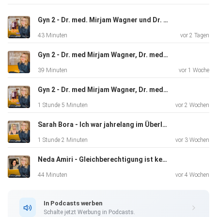
https://www.instagram.com/echtemamas.ehrlichgesagt ️
https://www.instagram.com/echtemamas Linda Moosherz
Gyn 2 - Dr. med. Mirjam Wagner und Dr. med. Rebekka Westphal - Wenn der Bauch Alarm schlägt – Endometriose & Myome
(zu Gast): ️
43 Minuten
vor 2 Tagen
https://www.instagram.com/wyldkraut Nora Pinck (Host): ️
https://www.instagram.com/nohoraha Ihr habt Fragen zu
Gyn 2 - Dr. med Mirjam Wagner, Dr. med Rebekka Westphal - Beckenboden, das Kraftzentrum?
unseren
39 Minuten
vor 1 Woche
Werbepartner, Gewinnspiele oder Codes? Hier entlang: ️
https://www.echtemamas.de/podcast-shownotes/ Folgt
Gyn 2 - Dr. med Mirjam Wagner, Dr. med. Rebekka Westphal - PMS / PMDS / Perimenopause - Willkommen auf der Hormonkirmes
uns auf
1 Stunde 5 Minuten
vor 2 Wochen
Instagram auf @echtemamas.ehrlichgesagt! Abonniert den
Podcast! ️
Sarah Bora - Ich war jahrelang im Überlebensmodus
Bewertet die Folge und lasst Sterne da! Kommentiert,
1 Stunde 2 Minuten
vor 3 Wochen
liked, shared!
Neda Amiri - Gleichberechtigung ist keine Romantik
🪄 Hinterlasst Gäste-Wünsche! #PränataleDepression
#MentaleGesundheit #Schwangerschaft #Mutterschaft
44 Minuten
vor 4 Wochen
#MamaSein
#PostnataleDepression #Tabuthemenbrechen
In Podcasts werben
#echtemamas
Schalte jetzt Werbung in Podcasts.