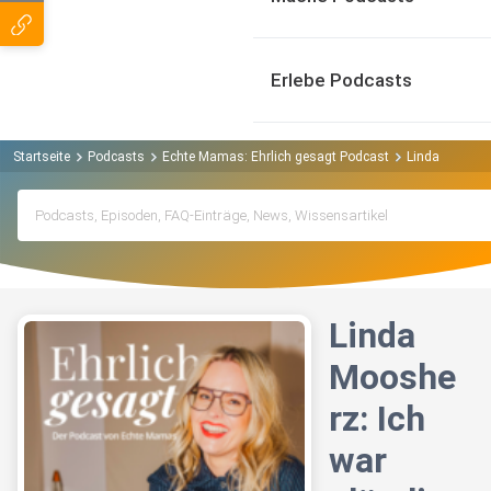
Erlebe Podcasts
Startseite
Podcasts
Echte Mamas: Ehrlich gesagt Podcast
Linda Moosherz
Linda
Mooshe
rz: Ich
war