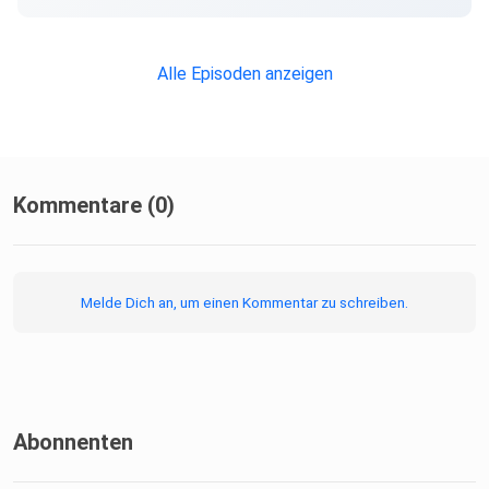
#Selbstfürsorge #DuBistNichtAllein#Podcast
#Muttersein
#ehrlichgesagt
Alle Episoden anzeigen
Kommentare (0)
Melde Dich an, um einen Kommentar zu schreiben.
Abonnenten