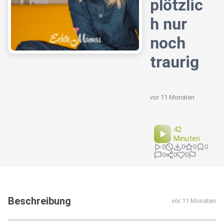
plötzlic
h nur
noch
traurig
vor 11 Monaten
42
Minuten
0
0
0
0
0
0
0
Beschreibung
vor 11 Monaten