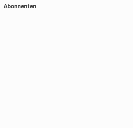
Abonnenten
58:35 Ungarische Tänze und Feste
1:04:16 Zukunft der Kulturverbindung