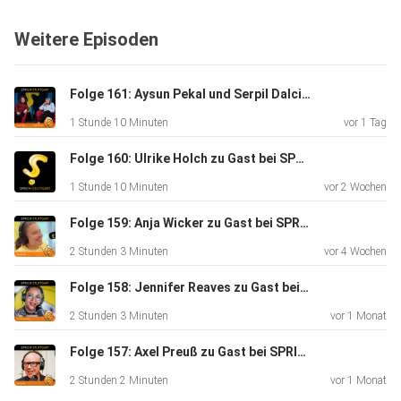
Folge ist die Journalistin Viktoria Merkulova, Absolventin
Weitere Episoden
des
Qualifikationsprogramms Moderation am Institut für
Moderation
Folge 161: Aysun Pekal und Serpil Dalci zu Gast bei SPRICHSTUTTGART
(imo) an der Hochschule der Medien Stuttgart.
1 Stunde 10 Minuten
vor 1 Tag
SPRICH:STUTTGART -
der Podcast für und über Stuttgart:⁠
Folge 160: Ulrike Holch zu Gast bei SPRICH:STUTTGART
www.sprichstuttgart.de⁠ und
1 Stunde 10 Minuten
vor 2 Wochen
auf Instagram sprichstuttgart_podcast (aufgezeichnet
beim
Folge 159: Anja Wicker zu Gast bei SPRICH:STUTTGART
Podcastmarathon im Oktober 2024, online ab 8.8.2025).
2 Stunden 3 Minuten
vor 4 Wochen
Folge 158: Jennifer Reaves zu Gast bei SPRICH:STUTTGART
1:43 Herkunft
2 Stunden 3 Minuten
vor 1 Monat
Folge 157: Axel Preuß zu Gast bei SPRICHSTUTTGART
5:26 Umzug nach Deutschland
2 Stunden 2 Minuten
vor 1 Monat