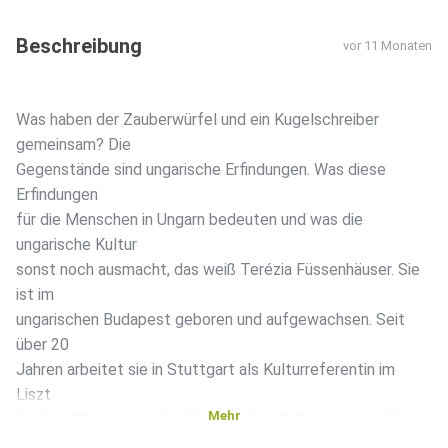
Beschreibung
vor 11 Monaten
Was haben der Zauberwürfel und ein Kugelschreiber
gemeinsam? Die
Gegenstände sind ungarische Erfindungen. Was diese
Erfindungen
für die Menschen in Ungarn bedeuten und was die
ungarische Kultur
sonst noch ausmacht, das weiß Terézia Füssenhäuser. Sie
ist im
ungarischen Budapest geboren und aufgewachsen. Seit
über 20
Jahren arbeitet sie in Stuttgart als Kulturreferentin im
Liszt
Mehr
Institut Stuttgart - dem Ungarischen Kulturzentrum. Host
dieser