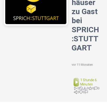
häuser
zu Gast
bei
SPRICH
:STUTT
GART
vor 11 Monaten
1 Stunde 6
Minuten
0
0
0
0
0
0