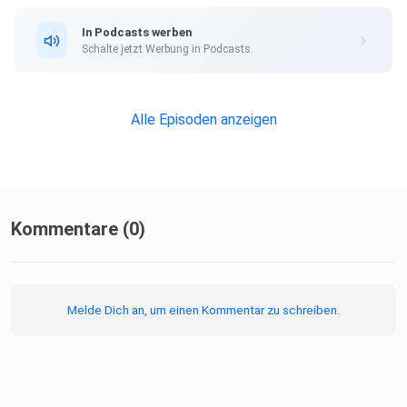
In Podcasts werben
12:05 Die Integration
Schalte jetzt Werbung in Podcasts.
22:39 Das ungarische Kulturzentrum
Alle Episoden anzeigen
30:51 Sichtbarkeit und Identität
Kommentare (0)
41:27 Politische Themen und Kultur
Melde Dich an, um einen Kommentar zu schreiben.
47:37 Ungarische Erfindungen
55:12 Esskultur und Traditionen