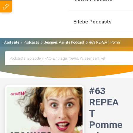
Erlebe Podcasts
Startseite
Podcasts
Jeannes Variete Podcast
#63 REPEAT Pommes im Biki
#63
REPEA
T
Pomme