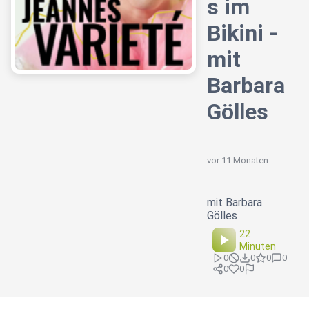
s im
Bikini -
mit
Barbara
Gölles
vor 11 Monaten
mit Barbara
Gölles
22
Minuten
0
0
0
0
0
0