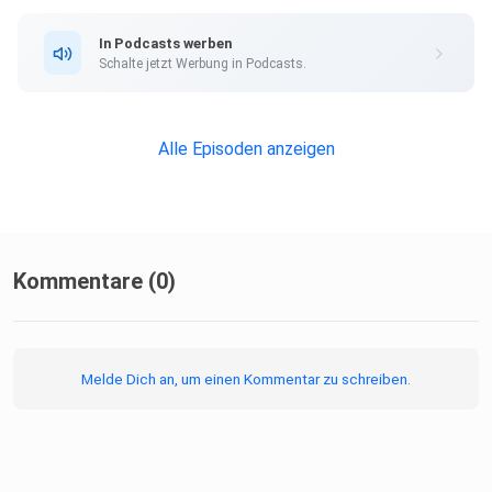
Links zur Folge
In Podcasts werben
Schalte jetzt Werbung in Podcasts.
Alle Episoden anzeigen
NYAD auf Netflix
177 Kilometer im Meer geschwommen: Der Film und die
Diskussion über Diana Nyad - DerStandard
Kommentare (0)
Mit vollem Bauch schwimmen gehen
Maragret and Hermione – Bademode von Barbara Gölles
Melde Dich an, um einen Kommentar zu schreiben.
Perspektiven Attersee