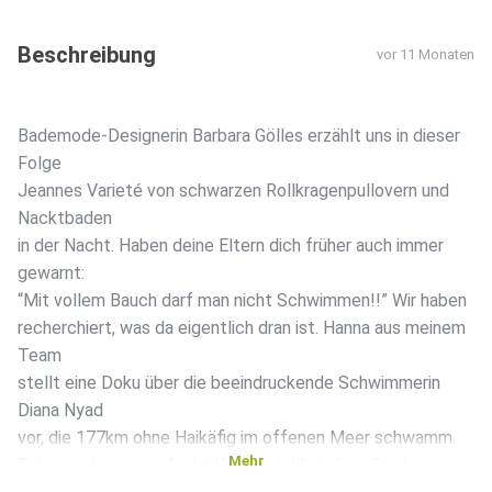
Beschreibung
vor 11 Monaten
Bademode-Designerin Barbara Gölles erzählt uns in dieser
Folge
Jeannes Varieté von schwarzen Rollkragenpullovern und
Nacktbaden
in der Nacht. Haben deine Eltern dich früher auch immer
gewarnt:
“Mit vollem Bauch darf man nicht Schwimmen!!” Wir haben
recherchiert, was da eigentlich dran ist. Hanna aus meinem
Team
stellt eine Doku über die beeindruckende Schwimmerin
Diana Nyad
vor, die 177km ohne Haikäfig im offenen Meer schwamm.
Mehr
Extremschwimmer André Wiersig erklärt dir außerdem, was