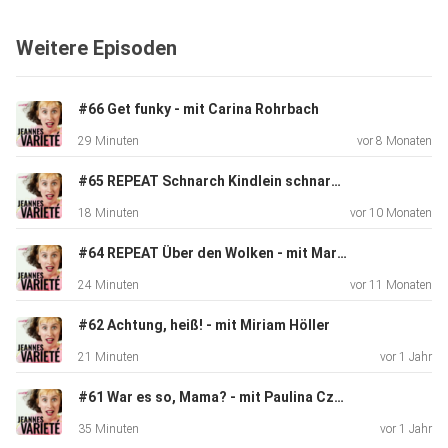
du tun
solltest, wenn du im Meer einem Hai begegnest. Und: Wie
Weitere Episoden
kann man
auf einem Seepferdchen ein Voltigier-Turnier gewinnen?
#66 Get funky - mit Carina Rohrbach
29 Minuten
vor 8 Monaten
Wie gefällt dir Jeannes Varieté? - Sag uns deine Meinung
und
#65 REPEAT Schnarch Kindlein schnarch - mit Theresia Enzensberger
fülle den Fragebogen zum Podcast aus:
18 Minuten
vor 10 Monaten
ohwoweu.eu/feedback
#64 REPEAT Über den Wolken - mit Martina Gercke
24 Minuten
vor 11 Monaten
Du kannst mir auch schreiben: per E-Mail an
jeanne@ohwow.eu oder
#62 Achtung, heiß! - mit Miriam Höller
auf Instagram an @jeanne_drach! Abonniere den Jeannes
21 Minuten
vor 1 Jahr
Varieté Newsletter unter ohwow.eu/newsletter.
#61 War es so, Mama? - mit Paulina Czienskowski, Edith Michaeler, Gertrude & Jenny Drach
35 Minuten
vor 1 Jahr