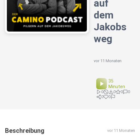
auf
dem
Jakobs
weg
vor 11 Monaten
35
Minuten
0
0
0
0
0
0
Beschreibung
vor 11 Monaten