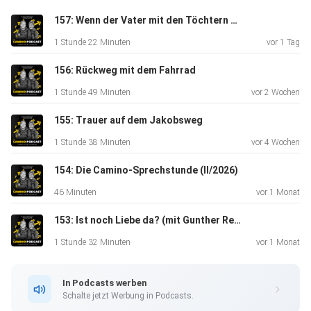
157: Wenn der Vater mit den Töchtern pilgert
1 Stunde 22 Minuten
vor 1 Tag
156: Rückweg mit dem Fahrrad
1 Stunde 49 Minuten
vor 2 Wochen
########
155: Trauer auf dem Jakobsweg
1 Stunde 38 Minuten
vor 4 Wochen
154: Die Camino-Sprechstunde (II/2026)
46 Minuten
vor 1 Monat
Kontakt zum Camino-Podcast: ⁠⁠⁠⁠ ⁠
153: Ist noch Liebe da? (mit Gunther Reber)
1 Stunde 32 Minuten
vor 1 Monat
www.camino-podcast.de⁠ // ⁠hallo@camino-podcast.de⁠⁠⁠⁠⁠⁠ //
⁠⁠⁠⁠linktr.ee/camino_podcast⁠⁠⁠⁠ // WA-Sprachnachricht +49 160
In Podcasts werben
970 170 56
Schalte jetzt Werbung in Podcasts.