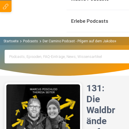
Erlebe Podcasts
Startseite
Podcasts
Der Camino Podcast - Pilgern auf dem Jakobsweg Pod
131:
Die
Waldbr
ände