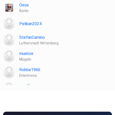
Oese
Berlin
Pelikan2024
StefanCamino
Lutherstadt Wittenberg
muenze
Mügeln
Robbe1966
Erlenmoos
muelf
Biblis
ibt8uttn