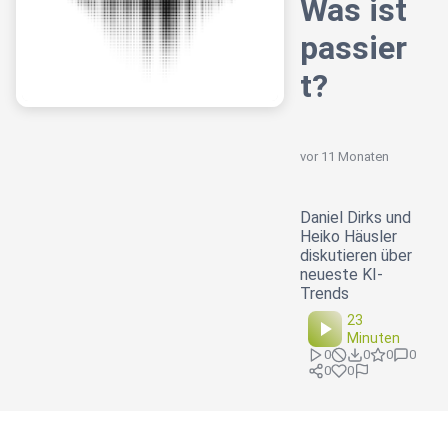
Was ist
passier
t?
vor 11 Monaten
Daniel Dirks und
Heiko Häusler
diskutieren über
neueste KI-
Trends
23
Minuten
0
0
0
0
0
0