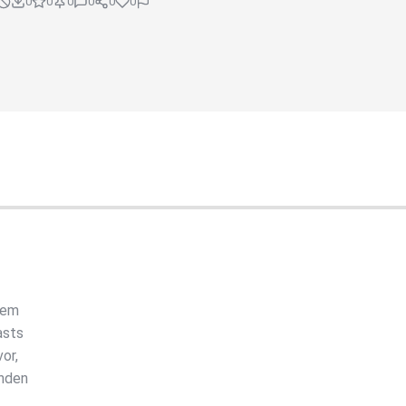
0
0
0
0
0
0
dem
asts
or,
unden