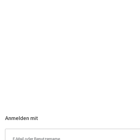
Anmeldung
Hallo Podcast-Hörer! Melde dich hier an. Dich erwarten 1 Million 
Anmelden mit