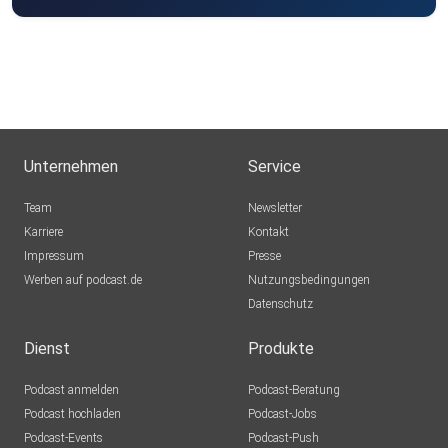
Unternehmen
Service
Team
Newsletter
Karriere
Kontakt
Impressum
Presse
Werben auf podcast.de
Nutzungsbedingungen
Datenschutz
Dienst
Produkte
Podcast anmelden
Podcast-Beratung
Podcast hochladen
Podcast-Jobs
Podcast-Events
Podcast-Push