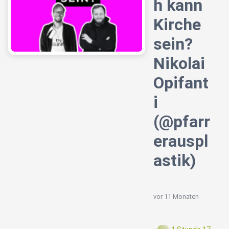
h kann
Kirche
sein?
Nikolai
Opifant
i
(@pfarr
erauspl
astik)
vor 11 Monaten