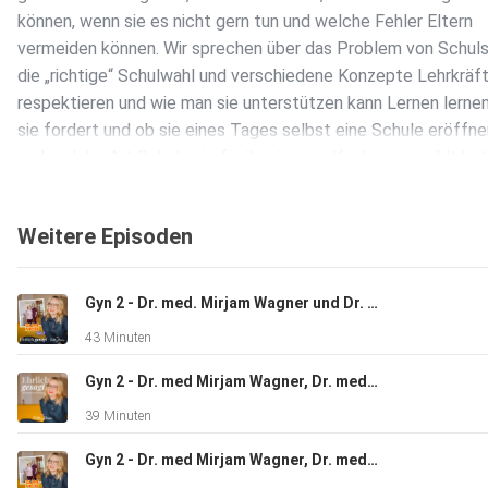
können, wenn sie es nicht gern tun und welche Fehler Eltern
vermeiden können. Wir sprechen über das Problem von Schu
die „richtige“ Schulwahl und verschiedene Konzepte Lehrkräf
respektieren und wie man sie unterstützen kann Lernen lerne
sie fordert und ob sie eines Tages selbst eine Schule eröffne
und welche Art Schule sie für ihr eigenes Kind ausgewählt hat
unbedingt rein - denn das Thema holt alle Eltern irgendwann e
je früher wir uns damit beschäftigen, desto besser. "Ehrlich
Weitere Episoden
gesagt" - ein Podcast von Echte Mamas: ️
https://www.instagram.com/echtemamas.ehrlichgesagt ️
https://www.instagram.com/echtemamas Caroline von St. An
Gyn 2 - Dr. med. Mirjam Wagner und Dr. med. Rebekka Westphal - Wenn der Bauch Alarm schlägt – Endometriose & Myome
Gast): ️ https://www.instagram.com/learnlearning.withcaroline
43 Minuten
Photot Credit: Detlef Eden Carolines Empfehlungen : John Ha
Neuseeländischer Pädagoge und Autor Verena Friederike Hase
Gyn 2 - Dr. med Mirjam Wagner, Dr. med Rebekka Westphal - Beckenboden, das Kraftzentrum?
tanzende Direktor“, „Das krisenfeste Kind“ Dr. Becky Kennedy
39 Minuten
(@drbeckyatgoodinside) Aladin El-Mafaalani „Kinder – Minder
ohne Schutz“ Nora Pinck (Host): ️
Gyn 2 - Dr. med Mirjam Wagner, Dr. med. Rebekka Westphal - PMS / PMDS / Perimenopause - Willkommen auf der Hormonkirmes
https://www.instagram.com/nohoraha Ihr habt Fragen zu unse