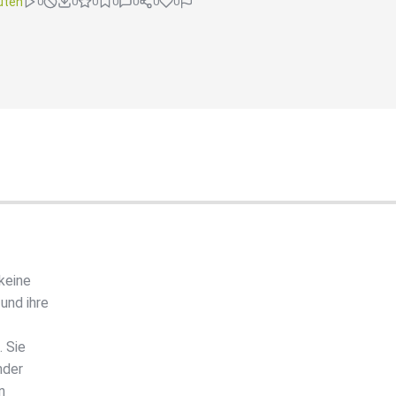
uten
0
0
0
0
0
0
0
keine
und ihre
. Sie
nder
n