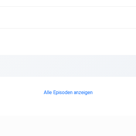
 auf
dcast! ️
shared!
ge
Schulwahl
Alle Episoden anzeigen