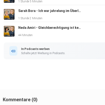
1 Stunde 5 Minuten
Werbepartner, Gewinnspiele oder Codes? Hier entlang: ️
https://www.echtemamas.de/podcast-shownotes/ Folgt uns
Sarah Bora - Ich war jahrelang im Überlebensmodus
Instagram auf @echtemamas.ehrlichgesagt! Abonniert den Po
1 Stunde 2 Minuten
Bewertet die Folge und lasst Sterne da! Kommentiert, liked, 
Neda Amiri - Gleichberechtigung ist keine Romantik
🪄 Hinterlasst Gäste-Wünsche! #Podcast #CarolinevonStAn
#learningwithcaroline #learnlearning #Muttersein #Schule #
44 Minuten
#Schulstart #Kinderbegleiten
In Podcasts werben
Schalte jetzt Werbung in Podcasts.
Kommentare (0)