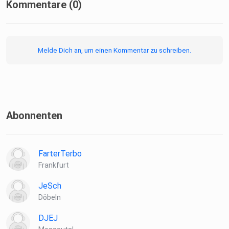
Kommentare (0)
Ein besonderer Dank gilt außerdem der Universität
Potsdam für die
Melde Dich an, um einen Kommentar zu schreiben.
Bereitstellung von Mitteln, technischer Unterstützung und
vor
allem unserem Tonstudio.
Abonnenten
FarterTerbo
Frankfurt
JeSch
Döbeln
DJEJ