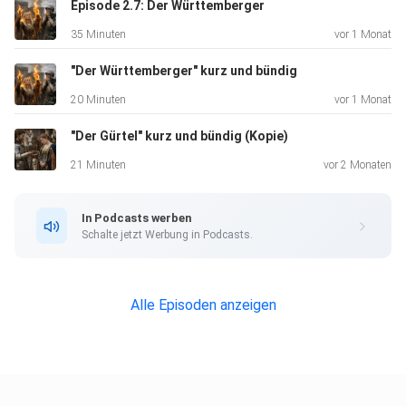
Episode 2.7: Der Württemberger
35 Minuten
vor 1 Monat
Credits:
"Der Württemberger" kurz und bündig
20 Minuten
vor 1 Monat
Hosts: Natalie Mlynarski-Jung, Hans Levin
"Der Gürtel" kurz und bündig (Kopie)
21 Minuten
vor 2 Monaten
Gast: Prof. Dr. Elke Koch
In Podcasts werben
Schalte jetzt Werbung in Podcasts.
Erzähler: Prof. i. R. Dr. Harald Haferland
Alle Episoden anzeigen
Jingle: Karl Wenzel
Schnitt: Max Asmus