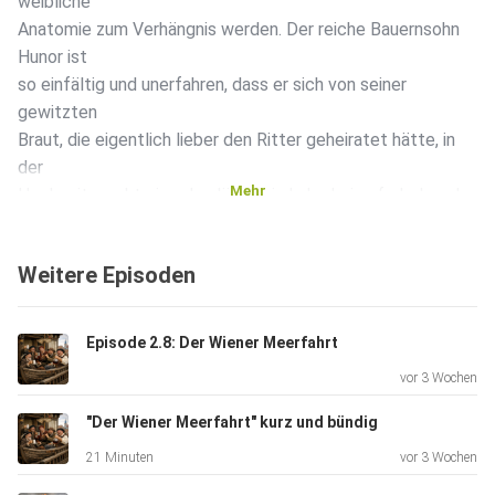
weibliche
Anatomie zum Verhängnis werden. Der reiche Bauernsohn
Hunor ist
so einfältig und unerfahren, dass er sich von seiner
gewitzten
Braut, die eigentlich lieber den Ritter geheiratet hätte, in
der
Mehr
Hochzeitsnacht einreden lässt, sie habe keine fud, aber der
Ritter könne ihr eine anfertigen. Ob Hunor, als er seine Braut
nach sechs Wochen beim Ritter wieder abholt, zufrieden
Weitere Episoden
ist,
erfahrt ihr in der heutigen Folge.
Episode 2.8: Der Wiener Meerfahrt
vor 3 Wochen
Über Kommentare oder Feedback an
unerhoertes.mittelalter@gmail.com oder auf
"Der Wiener Meerfahrt" kurz und bündig
Instagram (unerhoertes_mittelalter) freuen wir
21 Minuten
vor 3 Wochen
uns natürlich auch!