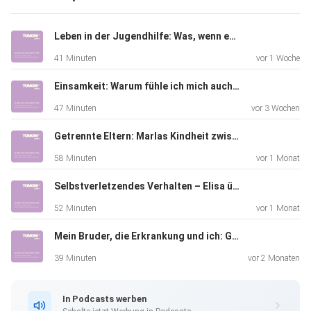
Leben in der Jugendhilfe: Was, wenn es zuhause nicht mehr geht?
41 Minuten
vor 1 Woche
Einsamkeit: Warum fühle ich mich auch unter Menschen allein – und was hilft dagegen?
47 Minuten
vor 3 Wochen
Getrennte Eltern: Marlas Kindheit zwischen zwei Familien auf Distanz
58 Minuten
vor 1 Monat
Selbstverletzendes Verhalten – Elisa über Ursachen, Funktionen und den Weg zur Hilfe
52 Minuten
vor 1 Monat
Mein Bruder, die Erkrankung und ich: Geschwisterkinder kommen zu Wort
39 Minuten
vor 2 Monaten
In Podcasts werben