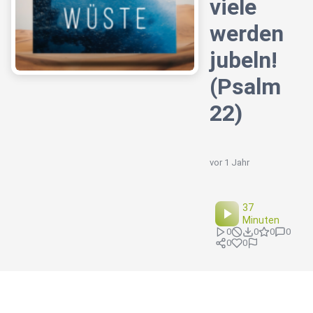
viele
werden
jubeln!
(Psalm
22)
vor 1 Jahr
37
Minuten
0
0
0
0
0
0