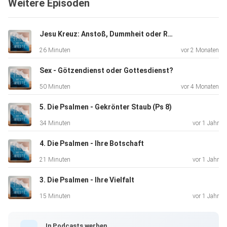
Weitere Episoden
Jesu Kreuz: Anstoß, Dummheit oder Rettung?
Wie stärkt dieser Psalm deine Zuversicht und dein
26 Minuten
vor 2 Monaten
Vertrauen,
dass Gott dir in schwierigen Phasen treu sein wird?‌
Sex - Götzendienst oder Gottesdienst?
50 Minuten
vor 4 Monaten
5. Die Psalmen - Gekrönter Staub (Ps 8)
Gerade wenn es dir schlecht geht, kann dir dieser Psalm
34 Minuten
vor 1 Jahr
Worte
in den Mund legen, die dir helfen an Gott dranzubleiben.
4. Die Psalmen - Ihre Botschaft
Bete
21 Minuten
vor 1 Jahr
diesen Psalm, sodass dein Glaube gestärkt wird!‌
3. Die Psalmen - Ihre Vielfalt
15 Minuten
vor 1 Jahr
Jesus klagte am Kreuz. Du darfst es auch! Lerne es neu. Je
In Podcasts werben