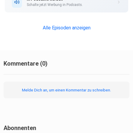
konkreter deine Klage, desto besser. Lerne neu auf Gott,
Schalte jetzt Werbung in Podcasts.
seine
Zusagen und seine vollkommene Königsherrschaft zu
harren/ warten!
Alle Episoden anzeigen
Kommentare (0)
Melde Dich an, um einen Kommentar zu schreiben.
Abonnenten