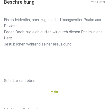
Beschreibung
vor 1 Jahr
Ein so leidvoller, aber zugleich hoffnungsvoller Psalm aus
Davids
Feder. Doch zugleich dürfen wir durch diesen Psalm in das
Herz
Jesu blicken während seiner Kreuzigung!
Schritte ins Leben:‌
Mehr
Wie hilft dir dieser Psalm dir vorzustellen, was Jesus für
dich am Kreuz getan und erlebt hat?‌